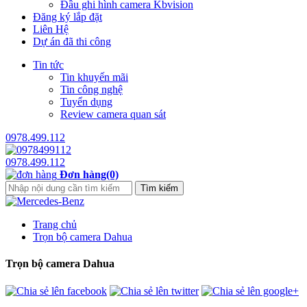
Đầu ghi hình camera Kbvision
Đăng ký lắp đặt
Liên Hệ
Dự án đã thi công
Tin tức
Tin khuyến mãi
Tin công nghệ
Tuyển dụng
Review camera quan sát
0978.499.112
0978.499.112
Đơn hàng(0)
Trang chủ
Trọn bộ camera Dahua
Trọn bộ camera Dahua