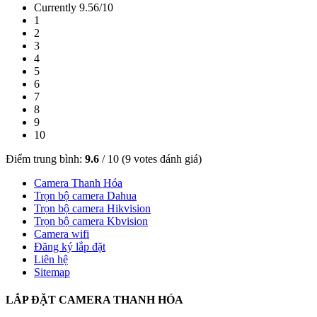
Currently 9.56/10
1
2
3
4
5
6
7
8
9
10
Điểm trung bình:
9.6
/
10
(
9
votes đánh giá)
Camera Thanh Hóa
Trọn bộ camera Dahua
Trọn bộ camera Hikvision
Trọn bộ camera Kbvision
Camera wifi
Đăng ký lắp đặt
Liên hệ
Sitemap
LẮP ĐẶT CAMERA THANH HÓA