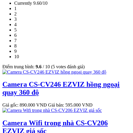
Currently 9.60/10
1
2
3
4
5
6
7
8
9
10
Điểm trung bình:
9.6
/
10
(
5
votes đánh giá)
Camera CS-CV246 EZVIZ hồng ngoại
quay 360 độ
Giá gốc: 890.000 VNĐ
Giá bán: 595.000 VNĐ
Camera Wifi trong nhà CS-CV206
EZVIZ giá sốc