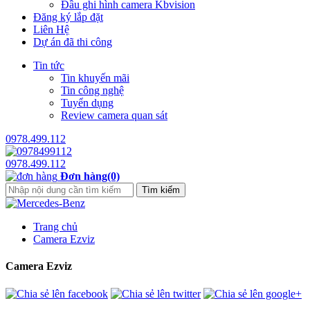
Đầu ghi hình camera Kbvision
Đăng ký lắp đặt
Liên Hệ
Dự án đã thi công
Tin tức
Tin khuyến mãi
Tin công nghệ
Tuyển dụng
Review camera quan sát
0978.499.112
0978.499.112
Đơn hàng(0)
Trang chủ
Camera Ezviz
Camera Ezviz