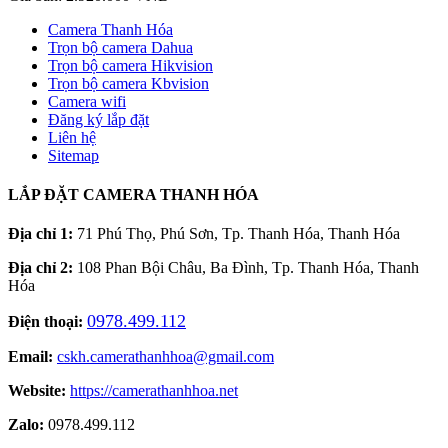
Camera Thanh Hóa
Trọn bộ camera Dahua
Trọn bộ camera Hikvision
Trọn bộ camera Kbvision
Camera wifi
Đăng ký lắp đặt
Liên hệ
Sitemap
LẮP ĐẶT CAMERA THANH HÓA
Địa chỉ 1:
71 Phú Thọ, Phú Sơn, Tp. Thanh Hóa, Thanh Hóa
Địa chỉ 2:
108 Phan Bội Châu, Ba Đình, Tp. Thanh Hóa, Thanh
Hóa
0978.499.112
Điện thoại:
Email:
cskh.camerathanhhoa@gmail.com
Website:
https://camerathanhhoa.net
Zalo:
0978.499.112