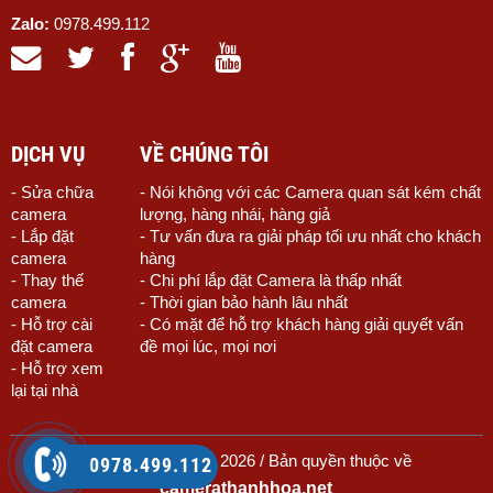
Zalo:
0978.499.112
DỊCH VỤ
VỀ CHÚNG TÔI
- Sửa chữa
- Nói không với các Camera quan sát kém chất
camera
lượng, hàng nhái, hàng giả
- Lắp đặt
- Tư vấn đưa ra giải pháp tối ưu nhất cho khách
camera
hàng
- Thay thế
- Chi phí lắp đặt Camera là thấp nhất
camera
- Thời gian bảo hành lâu nhất
- Hỗ trợ cài
- Có mặt để hỗ trợ khách hàng giải quyết vấn
đặt camera
đề mọi lúc, mọi nơi
- Hỗ trợ xem
lại tại nhà
© Copyright 2010 - 2026 / Bản quyền thuộc về
0978.499.112
camerathanhhoa.net