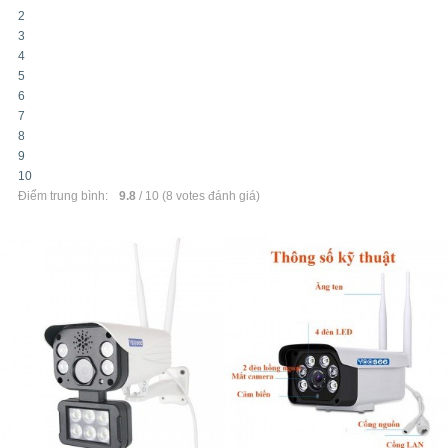
2
3
4
5
6
7
8
9
10
Điểm trung bình:
9.8
/
10
(
8
votes đánh giá)