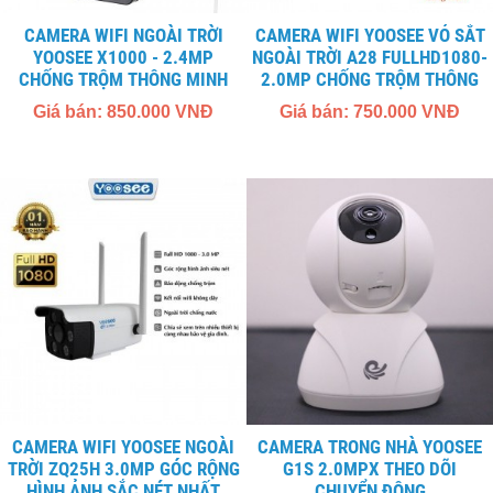
CAMERA WIFI NGOÀI TRỜI
CAMERA WIFI YOOSEE VỎ SẮT
YOOSEE X1000 - 2.4MP
NGOÀI TRỜI A28 FULLHD1080-
CHỐNG TRỘM THÔNG MINH
2.0MP CHỐNG TRỘM THÔNG
MINH
Giá bán: 850.000 VNĐ
Giá bán: 750.000 VNĐ
CAMERA WIFI YOOSEE NGOÀI
CAMERA TRONG NHÀ YOOSEE
TRỜI ZQ25H 3.0MP GÓC RỘNG
G1S 2.0MPX THEO DÕI
HÌNH ẢNH SẮC NÉT NHẤT
CHUYỂN ĐỘNG