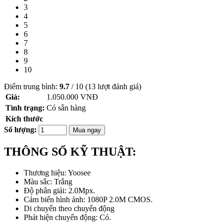
3
4
5
6
7
8
9
10
Điểm trung bình:
9.7
/
10
(
13
lượt đánh giá)
Giá:
1.050.000
VNĐ
Tình trạng:
Có sẵn hàng
Kích thước
Số lượng:
Mua ngay
THÔNG SỐ KỸ THUẬT:
Thương hiệu: Yoosee
Màu sắc: Trắng
Độ phân giải: 2.0Mpx.
Cảm biến hình ảnh: 1080P 2.0M CMOS.
Di chuyển theo chuyển động
Phát hiện chuyển động: Có.