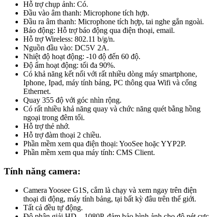
Hỗ trợ chụp ảnh: Có.
Đầu vào âm thanh: Microphone tích hợp.
Đầu ra âm thanh: Microphone tích hợp, tai nghe gắn ngoài.
Báo động: Hỗ trợ báo động qua điện thoại, email.
Hỗ trợ Wireless: 802.11 b/g/n.
Nguồn đầu vào: DC5V 2A.
Nhiệt độ hoạt động: -10 độ đến 60 độ.
Độ ẩm hoạt động: tối đa 90%.
Có khả năng kết nối với rất nhiều dòng máy smartphone,
Iphone, Ipad, máy tính bảng, PC thông qua Wifi và cổng
Ethernet.
Quay 355 độ với góc nhìn rộng.
Có rất nhiều khả năng quay và chức năng quét bằng hồng
ngoại trong đêm tối.
Hỗ trợ thẻ nhớ.
Hỗ trợ đàm thoại 2 chiều.
Phần mềm xem qua điện thoại: YooSee hoặc YYP2P.
Phần mềm xem qua máy tính: CMS Client.
Tính năng camera:
Camera Yoosee G1S, cắm là chạy và xem ngay trên điện
thoại di động, máy tính bảng, tại bất kỳ đâu trên thế giới.
Tất cả đều tự động.
Độ phân giải HD – 1080P, đảm bảo hình ảnh cho độ nét cực