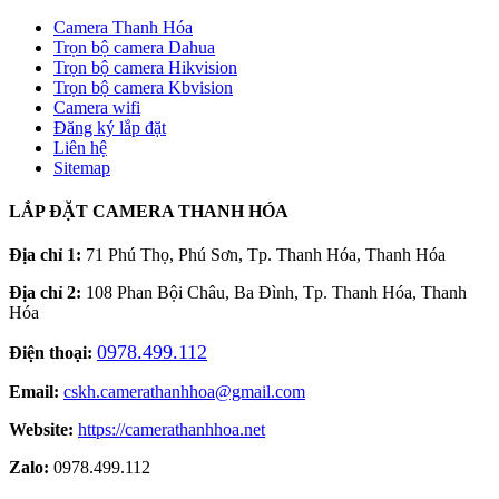
Camera Thanh Hóa
Trọn bộ camera Dahua
Trọn bộ camera Hikvision
Trọn bộ camera Kbvision
Camera wifi
Đăng ký lắp đặt
Liên hệ
Sitemap
LẮP ĐẶT CAMERA THANH HÓA
Địa chỉ 1:
71 Phú Thọ, Phú Sơn, Tp. Thanh Hóa, Thanh Hóa
Địa chỉ 2:
108 Phan Bội Châu, Ba Đình, Tp. Thanh Hóa, Thanh
Hóa
0978.499.112
Điện thoại:
Email:
cskh.camerathanhhoa@gmail.com
Website:
https://camerathanhhoa.net
Zalo:
0978.499.112