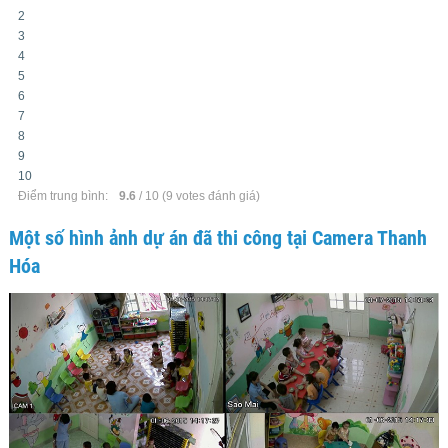
2
3
4
5
6
7
8
9
10
Điểm trung bình:
9.6
/
10
(
9
votes đánh giá)
Một số hình ảnh dự án đã thi công tại Camera Thanh
Hóa