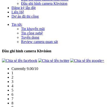
Đầu ghi hình camera Kbvision
Đăng ký lắp đặt
Liên Hệ
Dự án đã thi công
Tin tức
Tin khuyến mãi
Tin công nghệ
Tuyển dụng
Review camera quan sát
Đầu ghi hình camera Kbvision
Currently 9.00/10
1
2
3
4
5
6
7
8