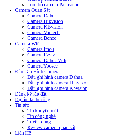
Trọn bộ camera Panasonic
Camera Quan Sát
Camera Dahua
Camera Hikvision
Camera KBvision
Camera Vantech
Camera Benco
Camera Wifi
Camera Imou
Camera Ezviz
Camera Dahua Wifi
Camera Yoosee
Đầu Ghi Hình Camera
Đầu ghi hình camera Dahua
Đầu ghi hình camera Hikvision
Đầu ghi hình camera Kbvision
Đăng ký lắp đặt
Dự án đã thi công
Tin tức
Tin khuyến mãi
Tin công nghệ
Tuyển dụng
Review camera quan sát
Liên Hệ