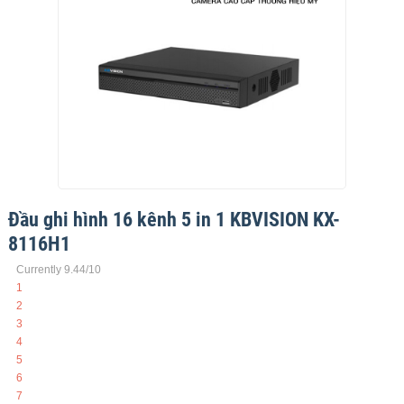
Đầu ghi hình 16 kênh 5 in 1 KBVISION KX-
8116H1
Currently 9.44/10
1
2
3
4
5
6
7