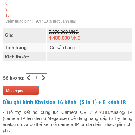
8
9
10
Điểm trung bình:
9.4
/
10
(
9
lượt đánh giá)
5.376.000 VNĐ
Giá:
4.480.000
VNĐ
Tình trạng:
Có sẵn hàng
Kích thước
‹
›
Số lượng:
Mua ngay
Đầu ghi hình Kbvision 16 kênh (5 in 1) + 8 kênh IP.
- Hỗ trợ kết nối cùng lúc Camera CVI /TVI/AHD/Analog/ IP
(camera IP lên đến 6 Megapixel) dễ dàng nâng cấp từ hệ thống
analog cũ và có thể kết nối camera IP từ địa điểm khác giảm chi
phí.