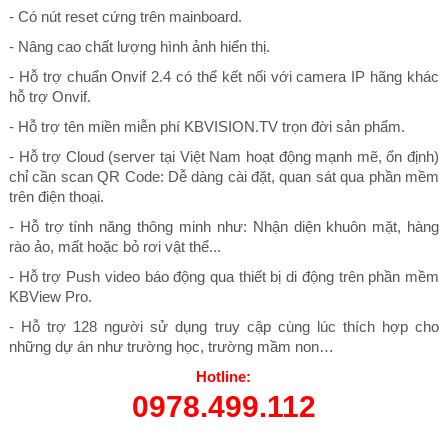
- Có nút reset cứng trên mainboard.
- Nâng cao chất lượng hình ảnh hiển thị.
- Hỗ trợ chuẩn Onvif 2.4 có thể kết nối với camera IP hãng khác
hỗ trợ Onvif.
- Hỗ trợ tên miền miễn phí KBVISION.TV trọn đời sản phẩm.
- Hỗ trợ Cloud (server tại Việt Nam hoạt động mạnh mẽ, ổn định)
chỉ cần scan QR Code: Dễ dàng cài đặt, quan sát qua phần mềm
trên điện thoại.
- Hỗ trợ tính năng thông minh như: Nhận diện khuôn mặt, hàng
rào ảo, mất hoặc bỏ rơi vật thể...
- Hỗ trợ Push video báo động qua thiết bị di động trên phần mềm
KBView Pro.
- Hỗ trợ 128 người sử dụng truy cập cùng lúc thích hợp cho
những dự án như trường học, trường mầm non…
Hotline:
0978.499.112