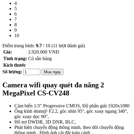
4
5
6
7
8
9
10
Điểm trung bình:
9.7
/
10
(
11
lượt đánh giá)
Giá:
2.920.000
VNĐ
Tình trạng:
Có sẵn hàng
Kích thước
Số lượng:
Mua ngay
Camera wifi quay quét đa năng 2
MegaPixel CS-CV248
Cảm biến 1/3" Progressive CMOS, Độ phân giải 1920x1080
Ống kính 4mm@ F2.2, góc nhìn 95°, góc xoay ngang 340°,
góc xoay dọc 90°,
Hỗ trợ DWDR, 3D DNR, BLC,
Phát hiện chuyển động thông minh, theo dõi chuyển động
thông minh , Hình ảnh cài đặt toàn cảnh