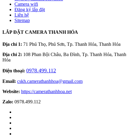
Camera wifi
Đăng ký lắp đặt
Liên hệ
Sitemap
LẮP ĐẶT CAMERA THANH HÓA
Địa chỉ 1:
71 Phú Thọ, Phú Sơn, Tp. Thanh Hóa, Thanh Hóa
Địa chỉ 2:
108 Phan Bội Châu, Ba Đình, Tp. Thanh Hóa, Thanh
Hóa
0978.499.112
Điện thoại:
Email:
cskh.camerathanhhoa@gmail.com
Website:
https://camerathanhhoa.net
Zalo:
0978.499.112