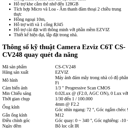
Hỗ trợ khe cắm thẻ nhớ đến 128GB
Tích hợp Micro và Loa - Âm thanh đàm thoại 2 chiều trung
thực
Hồng ngoại 10m,
Hỗ trợ wifi và 1 cổng RJ45
Hỗ trợ cài đặt wifi thông minh với phần mềm EZVIZ
Thiết kế hiện đại, lắp đặt trong nhà.
Thông số kỹ thuật Camera Ezviz C6T CS-
CV248 quay quét đa năng
Mã sản phẩm
CS-CV248
Hãng sản xuất
EZVIZ
Máy ảnh đám mây trong nhà có độ phân 
Mô hình
Fi
Cảm biến ảnh
1/3 ″ Progressive Scan CMOS
Min Chiếu sáng
0.02Lux @ (F2.0, AGC ON), 0 Lux với
Thời gian chụp
1/30 đến 1 / 100.000
4mm @ F2.2
Ống kính
Góc nhìn ngang: 72 °, Góc ngắm chéo: 
Gắn ống kính
M12
Điều chỉnh góc
Góc quay: 0 ~ 340 °, Góc nghiêng: -10 
Ngày đêm
Bộ lọc cắt IR