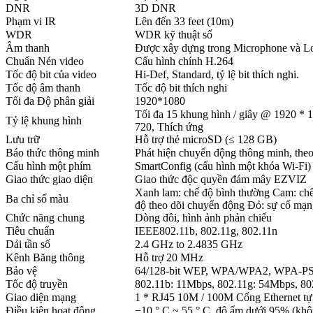
DNR
3D DNR
Phạm vi IR
Lên đến 33 feet (10m)
WDR
WDR kỹ thuật số
Âm thanh
Được xây dựng trong Microphone và L
Chuẩn Nén video
Cấu hình chính H.264
Tốc độ bit của video
Hi-Def, Standard, tỷ lệ bit thích nghi.
Tốc độ âm thanh
Tốc độ bit thích nghi
Tối đa Độ phân giải
1920*1080
Tối đa 15 khung hình / giây @ 1920 * 
Tỷ lệ khung hình
720, Thích ứng
Lưu trữ
Hỗ trợ thẻ microSD (≤ 128 GB)
Báo thức thông minh
Phát hiện chuyển động thông minh, the
Cấu hình một phím
SmartConfig (cấu hình một khóa Wi-Fi)
Giao thức giao diện
Giao thức độc quyền đám mây EZVIZ
Xanh lam: chế độ bình thường Cam: chế
Ba chỉ số màu
độ theo dõi chuyển động Đỏ: sự cố mạ
Chức năng chung
Dòng đôi, hình ảnh phản chiếu
Tiêu chuẩn
IEEE802.11b, 802.11g, 802.11n
Dải tần số
2.4 GHz to 2.4835 GHz
Kênh Băng thông
Hỗ trợ 20 MHz
Bảo vệ
64/128-bit WEP, WPA/WPA2, WPA-
Tốc độ truyền
802.11b: 11Mbps, 802.11g: 54Mbps, 80
Giao diện mạng
1 * RJ45 10M / 100M Cổng Ethernet tự 
Điều kiện hoạt động
−10 ° C ~ 55 ° C, độ ẩm dưới 95% (khô