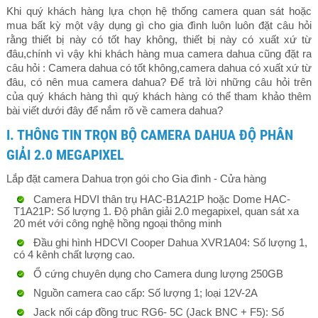
Khi quý khách hàng lựa chọn hệ thống camera quan sát hoặc
mua bất kỳ một vậy dụng gì cho gia đình luôn luôn đặt câu hỏi
rằng thiết bị này có tốt hay không, thiết bị này có xuất xứ từ
đâu,chính vì vậy khi khách hàng mua camera dahua cũng đặt ra
câu hỏi : Camera dahua có tốt không,camera dahua có xuất xứ từ
đâu, có nên mua camera dahua? Để trả lời những câu hỏi trên
của quý khách hàng thì quý khách hàng có thể tham khảo thêm
bài viết dưới đây để nắm rõ về camera dahua?
I. THÔNG TIN TRỌN BỘ CAMERA DAHUA ĐỘ PHÂN
GIẢI 2.0 MEGAPIXEL
Lắp đặt camera Dahua trọn gói cho Gia đình - Cửa hàng
Camera HDVI thân trụ HAC-B1A21P hoặc Dome HAC-
T1A21P: Số lượng 1. Độ phân giải 2.0 megapixel, quan sát xa
20 mét với công nghệ hồng ngoại thông minh
Đầu ghi hình HDCVI Cooper Dahua XVR1A04: Số lượng 1,
có 4 kênh chất lượng cao.
Ổ cứng chuyên dụng cho Camera dung lượng 250GB
Nguồn camera cao cấp: Số lượng 1; loại 12V-2A
Jack nối cáp đồng truc RG6- 5C (Jack BNC + F5): Số