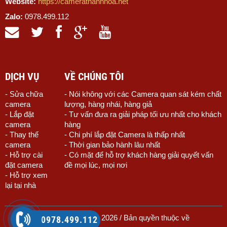
Website:
https://camerathanhhoa.net
Zalo:
0978.499.112
DỊCH VỤ
VỀ CHÚNG TÔI
- Sửa chữa
- Nói không với các Camera quan sát kém chất
camera
lượng, hàng nhái, hàng giả
- Lắp đặt
- Tư vấn đưa ra giải pháp tối ưu nhất cho khách
camera
hàng
- Thay thế
- Chi phí lắp đặt Camera là thấp nhất
camera
- Thời gian bảo hành lâu nhất
- Hỗ trợ cài
- Có mặt để hỗ trợ khách hàng giải quyết vấn
đặt camera
đề mọi lúc, mọi nơi
- Hỗ trợ xem
lại tại nhà
© Copyright 2010 - 2026 / Bản quyền thuộc về
0978.499.112