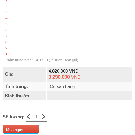
1
2
3
4
5
6
7
8
9
10
Điểm trung bình:
9.3
/
10
(
15
lượt đánh giá)
4.820.000 VNĐ
Giá:
3.290.000
VNĐ
Tình trạng:
Có sẵn hàng
Kích thước
‹
›
Số lượng:
Mua ngay