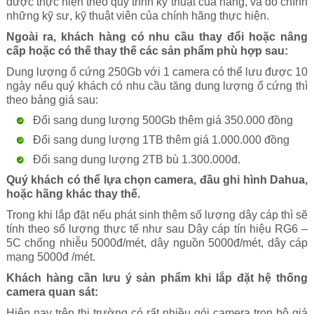
được thực hiện theo quy trình kỹ thuật của hãng, và do chính
những kỹ sư, kỹ thuật viên của chính hãng thực hiện.
Ngoài ra, khách hàng có nhu cầu thay đổi hoặc nâng
cấp hoặc có thế thay thế các sản phẩm phù hợp sau:
Dung lượng ổ cứng 250Gb với 1 camera có thể lưu được 10
ngày nếu quý khách có nhu cầu tăng dung lượng ổ cứng thì
theo bảng giá sau:
Đổi sang dung lượng 500Gb thêm giá 350.000 đồng
Đổi sang dung lượng 1TB thêm giá 1.000.000 đồng
Đổi sang dung lượng 2TB bù 1.300.000đ.
Quý khách có thể lựa chọn camera, đầu ghi hình Dahua,
hoặc hãng khác thay thế.
Trong khi lắp đặt nếu phát sinh thêm số lượng dây cáp thì sẽ
tính theo số lượng thực tế như sau Dây cáp tín hiệu RG6 –
5C chống nhiễu 5000đ/mét, dây nguồn 5000đ/mét, dây cáp
mạng 5000đ /mét.
Khách hàng cần lưu ý sản phẩm khi lắp đặt hệ thống
camera quan sát:
Hiện nay trên thị trường có rất nhiều gói camera trọn bộ giá