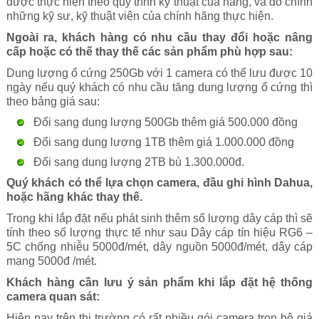
được thực hiện theo quy trình kỹ thuật của hãng, và do chính
những kỹ sư, kỹ thuật viên của chính hãng thực hiện.
Ngoài ra, khách hàng có nhu cầu thay đổi hoặc nâng
cấp hoặc có thế thay thế các sản phẩm phù hợp sau:
Dung lượng ổ cứng 250Gb với 1 camera có thể lưu được 10
ngày nếu quý khách có nhu cầu tăng dung lượng ổ cứng thì
theo bảng giá sau:
Đổi sang dung lượng 500Gb thêm giá 500.000 đồng
Đổi sang dung lượng 1TB thêm giá 1.000.000 đồng
Đổi sang dung lượng 2TB bù 1.300.000đ.
Quý khách có thể lựa chọn camera, đầu ghi hình Dahua,
hoặc hãng khác thay thế.
Trong khi lắp đặt nếu phát sinh thêm số lượng dây cáp thì sẽ
tính theo số lượng thực tế như sau Dây cáp tín hiệu RG6 –
5C chống nhiễu 5000đ/mét, dây nguồn 5000đ/mét, dây cáp
mạng 5000đ /mét.
Khách hàng cần lưu ý sản phẩm khi lắp đặt hệ thống
camera quan sát:
Hiện nay trên thị trường có rất nhiều gói camera trọn bộ giá