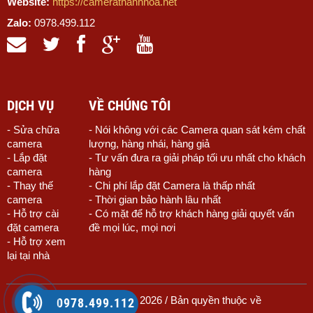
Website:
https://camerathanhhoa.net
Zalo:
0978.499.112
DỊCH VỤ
VỀ CHÚNG TÔI
- Sửa chữa
- Nói không với các Camera quan sát kém chất
camera
lượng, hàng nhái, hàng giả
- Lắp đặt
- Tư vấn đưa ra giải pháp tối ưu nhất cho khách
camera
hàng
- Thay thế
- Chi phí lắp đặt Camera là thấp nhất
camera
- Thời gian bảo hành lâu nhất
- Hỗ trợ cài
- Có mặt để hỗ trợ khách hàng giải quyết vấn
đặt camera
đề mọi lúc, mọi nơi
- Hỗ trợ xem
lại tại nhà
© Copyright 2010 - 2026 / Bản quyền thuộc về
0978.499.112