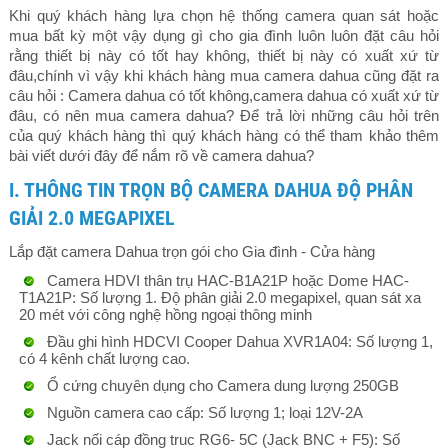
Khi quý khách hàng lựa chọn hệ thống camera quan sát hoặc
mua bất kỳ một vậy dụng gì cho gia đình luôn luôn đặt câu hỏi
rằng thiết bị này có tốt hay không, thiết bị này có xuất xứ từ
đâu,chính vì vậy khi khách hàng mua camera dahua cũng đặt ra
câu hỏi : Camera dahua có tốt không,camera dahua có xuất xứ từ
đâu, có nên mua camera dahua? Để trả lời những câu hỏi trên
của quý khách hàng thì quý khách hàng có thể tham khảo thêm
bài viết dưới đây để nắm rõ về camera dahua?
I. THÔNG TIN TRỌN BỘ CAMERA DAHUA ĐỘ PHÂN
GIẢI 2.0 MEGAPIXEL
Lắp đặt camera Dahua trọn gói cho Gia đình - Cửa hàng
Camera HDVI thân trụ HAC-B1A21P hoặc Dome HAC-
T1A21P: Số lượng 1. Độ phân giải 2.0 megapixel, quan sát xa
20 mét với công nghệ hồng ngoại thông minh
Đầu ghi hình HDCVI Cooper Dahua XVR1A04: Số lượng 1,
có 4 kênh chất lượng cao.
Ổ cứng chuyên dụng cho Camera dung lượng 250GB
Nguồn camera cao cấp: Số lượng 1; loại 12V-2A
Jack nối cáp đồng truc RG6- 5C (Jack BNC + F5): Số