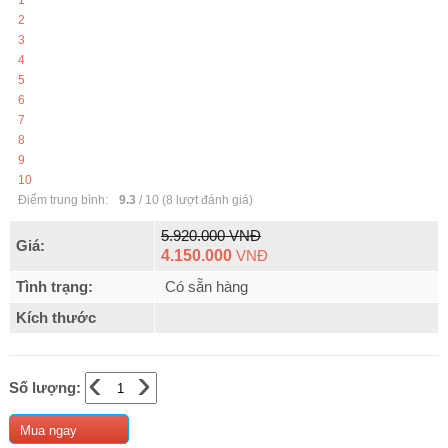
1
2
3
4
5
6
7
8
9
10
Điểm trung bình:
9.3
/
10
(
8
lượt đánh giá)
5.920.000 VNĐ
Giá:
4.150.000
VNĐ
Tình trạng:
Có sẵn hàng
Kích thước
‹
›
Số lượng:
Mua ngay