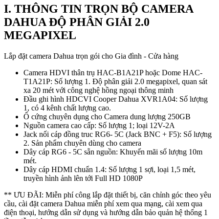
I. THÔNG TIN TRỌN BỘ CAMERA
DAHUA ĐỘ PHÂN GIẢI 2.0
MEGAPIXEL
Lắp đặt camera Dahua trọn gói cho Gia đình - Cửa hàng
Camera HDVI thân trụ HAC-B1A21P hoặc Dome HAC-
T1A21P: Số lượng 1. Độ phân giải 2.0 megapixel, quan sát
xa 20 mét với công nghệ hồng ngoại thông minh
Đầu ghi hình HDCVI Cooper Dahua XVR1A04: Số lượng
1, có 4 kênh chất lượng cao.
Ổ cứng chuyên dụng cho Camera dung lượng 250GB
Nguồn camera cao cấp: Số lượng 1; loại 12V-2A
Jack nối cáp đồng truc RG6- 5C (Jack BNC + F5): Số lượng
2. Sản phẩm chuyên dùng cho camera
Dây cáp RG6 - 5C sẵn nguồn: Khuyến mãi số lượng 10m
mét.
Dây cáp HDMI chuẩn 1.4: Số lượng 1 sợi, loại 1,5 mét,
truyền hình ảnh lên tới Full HD 1080P
** ƯU ĐÃI: Miễn phí công lắp đặt thiết bị, căn chỉnh góc theo yêu
cầu, cài đặt camera Dahua miễn phí xem qua mạng, cài xem qua
điện thoại, hướng dẫn sử dụng và hướng dẫn bảo quản hệ thống 1