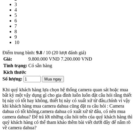
3
4
5
6
7
8
9
10
Điểm trung bình:
9.8
/
10
(
20
lượt đánh giá)
Giá:
9.800.000 VNĐ
7.200.000
VNĐ
Tình trạng:
Có sẵn hàng
Kích thước
Số lượng:
Mua ngay
Khi quý khách hàng lựa chọn hệ thống camera quan sát hoặc mua
bất kỳ một vậy dụng gì cho gia đình luôn luôn đặt câu hỏi rằng thiết
bị này có tốt hay không, thiết bị này có xuất xứ từ đâu,chính vì vậy
khi khách hàng mua camera dahua cũng đặt ra câu hỏi : Camera
dahua có tốt không,camera dahua có xuất xứ từ đâu, có nên mua
camera dahua? Để trả lời những câu hỏi trên của quý khách hàng thì
quý khách hàng có thể tham khảo thêm bài viết dưới đây để nắm rõ
về camera dahua?