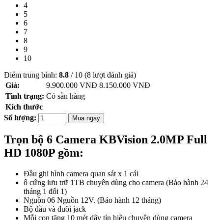
4
5
6
7
8
9
10
Điểm trung bình:
8.8
/
10
(
8
lượt đánh giá)
Giá:
9.900.000 VNĐ
8.150.000
VNĐ
Tình trạng:
Có sẵn hàng
Kích thước
Số lượng:
Mua ngay
Trọn bộ 6 Camera KBVision 2.0MP Full
HD 1080P gồm:
Đầu ghi hình camera quan sát x 1 cái
ổ cứng lưu trữ 1TB chuyên dùng cho camera (Bảo hành 24
tháng 1 đổi 1)
Nguồn 06 Nguồn 12V. (Bảo hành 12 tháng)
Bộ đầu và đuôi jack
Mỗi con tặng 10 mét dây tín hiệu chuyên dùng camera