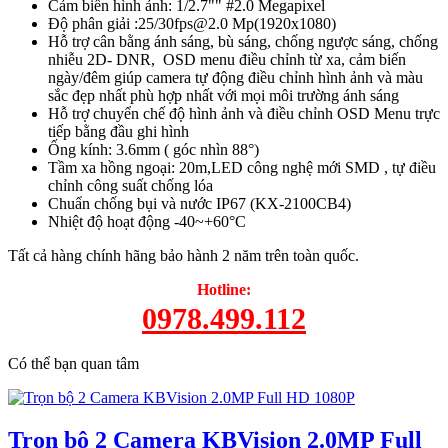
Cảm biến hình ảnh: 1/2.7"" #2.0 Megapixel
Độ phân giải :25/30fps@2.0 Mp(1920x1080)
Hỗ trợ cân bằng ánh sáng, bù sáng, chống ngược sáng, chống
nhiễu 2D- DNR, OSD menu điều chỉnh từ xa, cảm biến
ngày/đêm giúp camera tự động điều chỉnh hình ảnh và màu
sắc đẹp nhất phù hợp nhất với mọi môi trường ánh sáng
Hỗ trợ chuyển chế độ hình ảnh và điều chỉnh OSD Menu trực
tiếp bằng đầu ghi hình
Ống kính: 3.6mm ( góc nhìn 88°)
Tầm xa hồng ngoại: 20m,LED công nghệ mới SMD , tự điều
chỉnh công suất chống lóa
Chuẩn chống bụi và nước IP67 (KX-2100CB4)
Nhiệt độ hoạt động -40~+60°C
Tất cả hàng chính hãng bảo hành 2 năm trên toàn quốc.
Hotline:
0978.499.112
Có thể bạn quan tâm
Trọn bộ 2 Camera KBVision 2.0MP Full