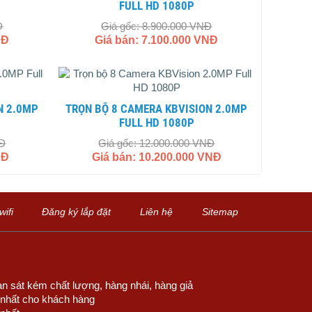
FULL HD 1080P
Đ
Giá gốc: 8.900.000 VNĐ
NĐ
Giá bán: 7.100.000 VNĐ
TRỌN BỘ 8 CAMERA KBVISION 2.0MP
FULL HD 1080P
NĐ
Giá gốc: 12.000.000 VNĐ
NĐ
Giá bán: 10.200.000 VNĐ
ifi
Đăng ký lắp đặt
Liên hệ
Sitemap
n sát kém chất lượng, hàng nhái, hàng giả
u nhất cho khách hàng