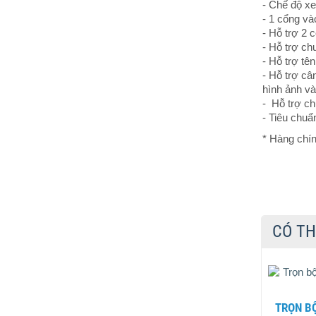
- Chế độ xe
- 1 cổng và
- Hỗ trợ 2 
- Hỗ trợ ch
- Hỗ trợ t
- Hỗ trợ c
hình ảnh v
- Hỗ trợ ch
- Tiêu chuẩ
* Hàng chín
CÓ TH
TRỌN BỘ 2 CAMERA KBVISION 2.0MP