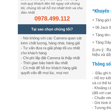
mời quý khách liên hệ ngay với chúng
tôi, chúng tôi sẽ hỗ trợ nhiệt tình và chu
*Khuyến 
đáo nhất.
0978.499.112
+ Tặng gói 
+ 06 Jack 
Tại sao chọn chúng tôi?
+ Tặng tên 
- Nói không với các Camera quan sát
+ Tặng Dây
kém chất lượng, hàng nhái, hàng giả
- Tư vấn đưa ra giải pháp tối ưu nhất
(Lưu ý : B
cho khách hàng
hiệu và d
- Chi phí lắp đặt Camera là thấp nhất
- Thời gian bảo hành lâu nhất
Thông số
- Có mặt để hỗ trợ khách hàng giải
quyết vấn đề mọi lúc, mọi nơi
- Đầu ghi h
- Hỗ trợ kế
và có thể k
- Khoảng cá
(đối với ca
- Chuẩn nén
- Ghi hình 
- Tương thí