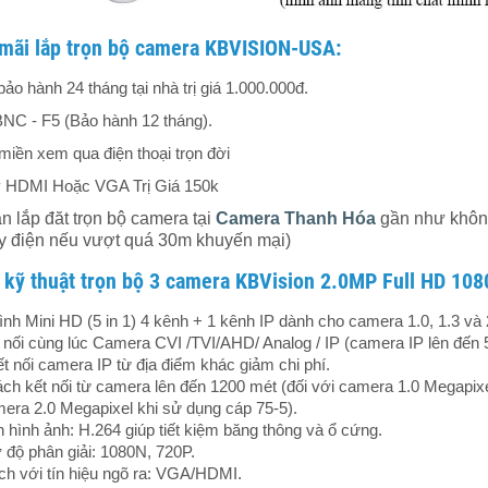
mãi lắp trọn bộ camera KBVISION-USA:
bảo hành 24 tháng tại nhà trị giá 1.000.000đ.
BNC - F5 (Bảo hành 12 tháng).
miền xem qua điện thoại trọn đời
 HDMI Hoặc VGA Trị Giá 150k
ạn lắp đăt trọn bộ camera tại
Camera Thanh Hóa
gần như không 
ây điện nếu vượt quá 30m khuyến mại)
 kỹ thuật trọn bộ 3 camera KBVision 2.0MP Full HD 108
ình Mini HD (5 in 1) 4 kênh + 1 kênh IP dành cho camera 1.0, 1.3 và
t nối cùng lúc Camera CVI /TVI/AHD/ Analog / IP (camera IP lên đến
ết nối camera IP từ địa điểm khác giảm chi phí.
ch kết nối từ camera lên đến 1200 mét (đối với camera 1.0 Megapixe
mera 2.0 Megapixel khi sử dụng cáp 75-5).
 hình ảnh: H.264 giúp tiết kiệm băng thông và ổ cứng.
ở độ phân giải: 1080N, 720P.
ch với tín hiệu ngõ ra: VGA/HDMI.