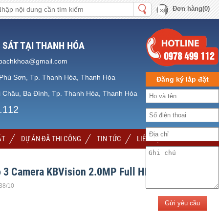
Đơn hàng(0)
 SÁT TẠI THANH HÓA
bachkhoa@gmail.com
Phú Sơn, Tp. Thanh Hóa, Thanh Hóa
Đăng ký lắp đặt
 Châu, Ba Đình, Tp. Thanh Hóa, Thanh Hóa
.112
ẶT
DỰ ÁN ĐÃ THI CÔNG
TIN TỨC
LIÊN HỆ
ộ 3 Camera KBVision 2.0MP Full HD 1080P
.38/10
Gửi yêu cầu