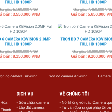
FULL HD 1080P
FULL HD 1080P
Giá gốc: 5.160.000 VNĐ
Giá gốc: 7.450.000 VN
iá bán: 3.550.000 VNĐ
Giá bán: 5.650.000 V
TRỌN BỘ 7 CAMERA KBVISION 2.0MP
FULL HD 1080P
FULL HD 1080P
Giá gốc: 9.900.000 VNĐ
Giá gốc: 10.990.000 V
iá bán: 8.150.000 VNĐ
Giá bán: 9.200.000 V
rọn bộ camera Hikvision
Trọn bộ camera Kbvision
Camera w
DỊCH VỤ
VỀ CHÚNG TÔI
h Hóa
- Sửa chữa camera
- Nói không với các Camera qua
- Lắp đặt camera
- Tư vấn đưa ra giải pháp tối ư
, Thanh