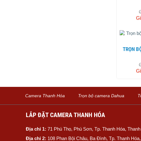
G
TRỌN BỘ 6 CAMERA KBVISION 2.0MP
G
Camera Thanh Hóa
Trọn bộ camera Dahua
T
LẮP ĐẶT CAMERA THANH HÓA
Địa chỉ 1:
71 Phú Thọ, Phú Sơn, Tp. Thanh Hóa, Than
Địa chỉ 2:
108 Phan Bội Châu, Ba Đình, Tp. Thanh Hóa