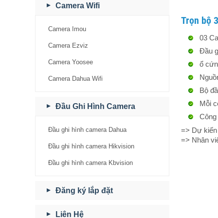
Camera Wifi
Trọn bộ 
Camera Imou
03 Ca
Camera Ezviz
Đầu g
Camera Yoosee
ổ cứn
Nguồn
Camera Dahua Wifi
Bộ đầ
Mỗi c
Đầu Ghi Hình Camera
Công 
Đầu ghi hình camera Dahua
=> Dự kiến
=> Nhân viê
Đầu ghi hình camera Hikvision
Đầu ghi hình camera Kbvision
Đăng ký lắp đặt
Liên Hệ