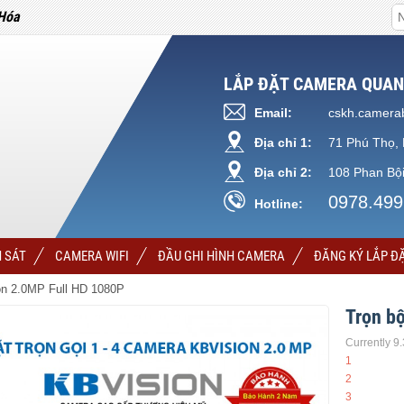
Hóa
LẮP ĐẶT CAMERA QUAN
Email:
cskh.camera
Địa chỉ 1:
71 Phú Thọ, 
Địa chỉ 2:
108 Phan Bội
0978.499
Hotline:
 SÁT
CAMERA WIFI
ĐẦU GHI HÌNH CAMERA
ĐĂNG KÝ LẮP Đ
on 2.0MP Full HD 1080P
Trọn b
Currently 9
1
2
3