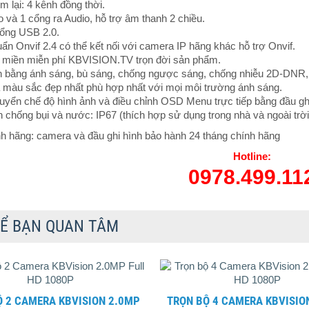
m lại: 4 kênh đồng thời.
o và 1 cổng ra Audio, hỗ trợ âm thanh 2 chiều.
cổng USB 2.0.
uẩn Onvif 2.4 có thể kết nối với camera IP hãng khác hỗ trợ Onvif.
ên miền miễn phí KBVISION.TV trọn đời sản phẩm.
ân bằng ánh sáng, bù sáng, chống ngược sáng, chống nhiễu 2D-DNR,
à màu sắc đẹp nhất phù hợp nhất với mọi môi trường ánh sáng.
uyển chế độ hình ảnh và điều chỉnh OSD Menu trực tiếp bằng đầu ghi
n chống bụi và nước: IP67 (thích hợp sử dụng trong nhà và ngoài trời
h hãng: camera và đầu ghi hình bảo hành 24 tháng chính hãng
Hotline:
0978.499.11
Ể BẠN QUAN TÂM
TRỌN BỘ 4 CAMERA KBVISION 2.0MP