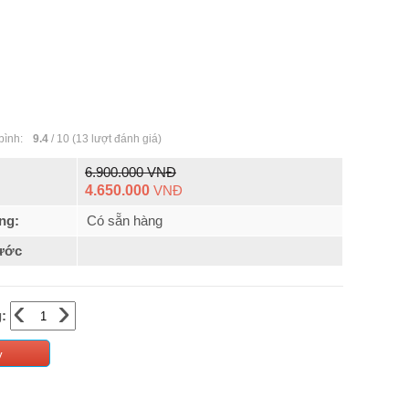
bình:
9.4
/
10
(
13
lượt đánh giá)
6.900.000 VNĐ
4.650.000
VNĐ
ng:
Có sẵn hàng
ước
‹
›
:
y