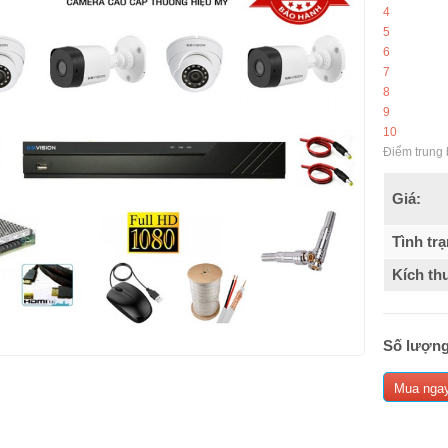
4
5
6
7
8
9
10
Điểm trung 
Giá:
Tình trạ
Kích th
Số lượng
Mua nga