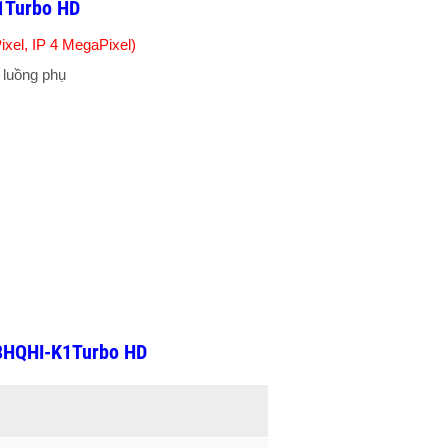
K1Turbo HD
xel, IP 4 MegaPixel)
: luồng phụ
08HQHI-K1Turbo HD