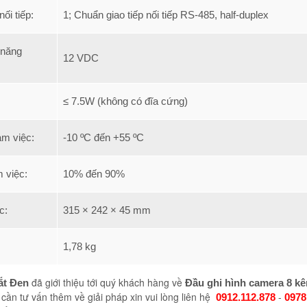
nối tiếp:
1; Chuẩn giao tiếp nối tiếp RS-485, half-duplex
 năng
12 VDC
≤ 7.5W (không có đĩa cứng)
àm việc:
-10 ºC đến +55 ºC
 việc:
10% đến 90%
c:
315 × 242 × 45 mm
1,78 kg
đã giới thiệu tới quý khách hàng về
ắt Đen
Đầu ghi hình camera 8 k
cần tư vấn thêm về giải pháp xin vui lòng liên hệ
-
0912.112.878
0978