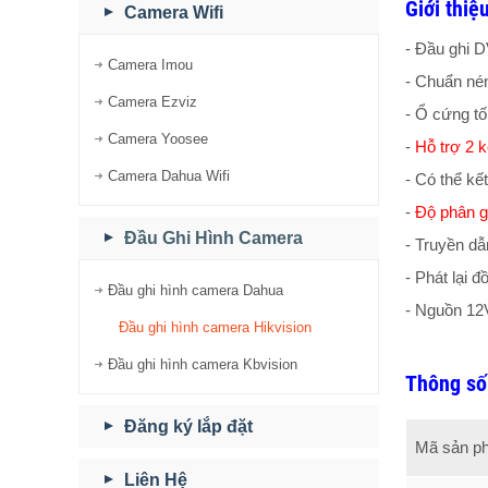
Giới thi
Camera Wifi
- Đầu ghi 
Camera Imou
- Chuẩn né
Camera Ezviz
- Ổ cứng t
Camera Yoosee
-
Hỗ trợ 2 
Camera Dahua Wifi
- Có thể kết
-
Độ phân g
Đầu Ghi Hình Camera
- Truyền d
- Phát lại đ
Đầu ghi hình camera Dahua
- Nguồn 1
Đầu ghi hình camera Hikvision
Đầu ghi hình camera Kbvision
Thông số
Đăng ký lắp đặt
Mã sản p
Liên Hệ