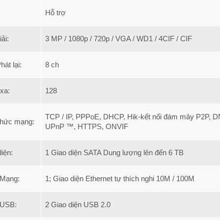
Hỗ trợ
ải:
3 MP / 1080p / 720p / VGA / WD1 / 4CIF / CIF
át lại:
8 ch
 xa:
128
TCP / IP, PPPoE, DHCP, Hik-kết nối đám mây P2P, 
thức mạng:
UPnP ™, HTTPS, ONVIF
diện:
1 Giao diện SATA Dung lượng lên đến 6 TB
 Mạng:
1; Giao diện Ethernet tự thích nghi 10M / 100M
 USB:
2 Giao diện USB 2.0