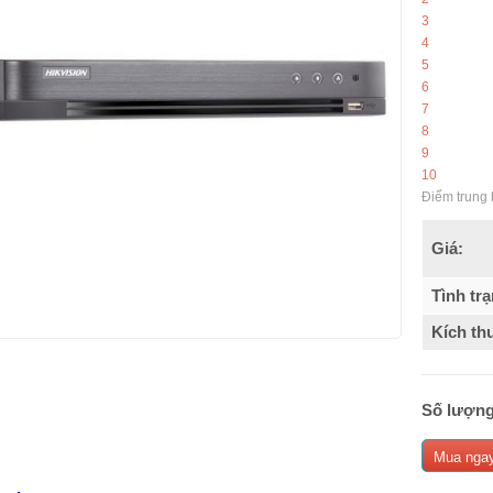
3
4
5
6
7
8
9
10
Điểm trung 
Giá:
Tình trạ
Kích th
Số lượng
Mua nga