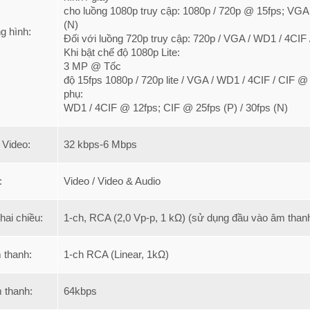
cho luồng 1080p truy cập: 1080p / 720p @ 15fps; VGA 
(N)
g hình:
Đối với luồng 720p truy cập: 720p / VGA / WD1 / 4CIF 
Khi bật chế độ 1080p Lite:
3 MP @ Tốc
độ 15fps 1080p / 720p lite / VGA / WD1 / 4CIF / CIF @
phụ:
WD1 / 4CIF @ 12fps; CIF @ 25fps (P) / 30fps (N)
 Video:
32 kbps-6 Mbps
:
Video / Video & Audio
hai chiều:
1-ch, RCA (2,0 Vp-p, 1 kΩ) (sử dụng đầu vào âm than
 thanh:
1-ch RCA (Linear, 1kΩ)
 thanh:
64kbps