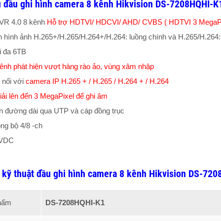
ệu đầu ghi hình camera 8 kênh Hikvision DS-7208HQHI-
DVR 4.0 8 kênh
Hỗ trợ HDTVI/ HDCVI/ AHD/ CVBS ( HDTVI 3 MegaPi
n hình ảnh H.265+/H.265/H.264+/H.264: luồng chính và H.265/H.264
ối đa 6TB
kênh phát hiện vượt hàng rào ảo, vùng xâm nhập
 nối với
camera IP H.265 + / H.265 / H.264 + / H.264
iải lên đến 3 MegaPixel để ghi âm
ẫn đường dài qua UTP và cáp đồng trục
ồng bộ 4/8 -ch
2VDC
 kỹ thuật đầu ghi hình camera 8 kênh Hikvision DS-72
hẩm
DS-7208HQHI-K1