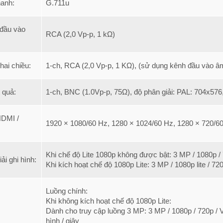
anh:
G.711u
 đầu vào
RCA (2,0 Vp-p, 1 kΩ)
hai chiều:
1-ch, RCA (2,0 Vp-p, 1 KΩ), (sử dụng kênh đầu vào âm
 quả:
1-ch, BNC (1.0Vp-p, 75Ω), độ phân giải: PAL: 704x57
HDMI /
1920 × 1080/60 Hz, 1280 × 1024/60 Hz, 1280 × 720/6
Khi chế độ Lite 1080p không được bật: 3 MP / 1080p /
ải ghi hình:
Khi kích hoạt chế độ 1080p Lite: 3 MP / 1080p lite / 72
Luồng chính:
Khi không kích hoạt chế độ 1080p Lite:
Dành cho truy cập luồng 3 MP: 3 MP / 1080p / 720p /
hình / giây