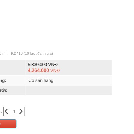
bình:
9.2
/
10
(
10
lượt đánh giá)
5.330.000 VNĐ
4.264.000
VNĐ
ng:
Có sẵn hàng
ước
‹
›
:
y