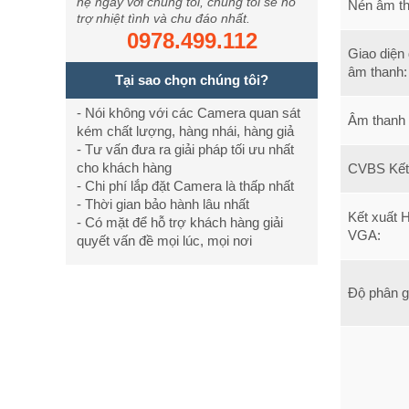
hệ ngay với chúng tôi, chúng tôi sẽ hỗ
Nén âm th
trợ nhiệt tình và chu đáo nhất.
0978.499.112
Giao diện
âm thanh:
Tại sao chọn chúng tôi?
- Nói không với các Camera quan sát
Âm thanh 
kém chất lượng, hàng nhái, hàng giả
- Tư vấn đưa ra giải pháp tối ưu nhất
cho khách hàng
CVBS Kết
- Chi phí lắp đặt Camera là thấp nhất
- Thời gian bảo hành lâu nhất
Kết xuất 
- Có mặt để hỗ trợ khách hàng giải
VGA:
quyết vấn đề mọi lúc, mọi nơi
Độ phân gi