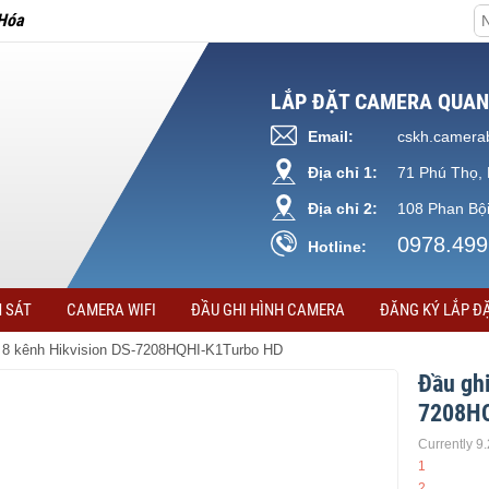
Hóa
LẮP ĐẶT CAMERA QUAN
Email:
cskh.camera
Địa chỉ 1:
71 Phú Thọ, 
Địa chỉ 2:
108 Phan Bội
0978.499
Hotline:
 SÁT
CAMERA WIFI
ĐẦU GHI HÌNH CAMERA
ĐĂNG KÝ LẮP Đ
ra 8 kênh Hikvision DS-7208HQHI-K1Turbo HD
Đầu gh
7208HQ
Currently 9
1
2