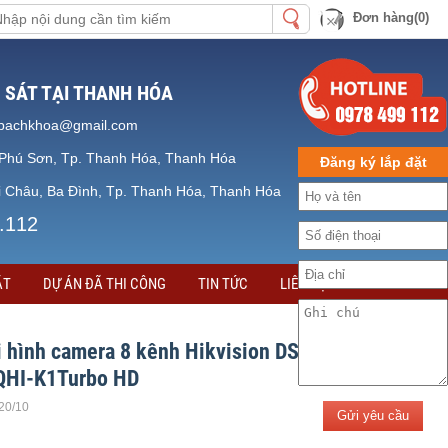
Đơn hàng(0)
 SÁT TẠI THANH HÓA
bachkhoa@gmail.com
Phú Sơn, Tp. Thanh Hóa, Thanh Hóa
Đăng ký lắp đặt
 Châu, Ba Đình, Tp. Thanh Hóa, Thanh Hóa
.112
ẶT
DỰ ÁN ĐÃ THI CÔNG
TIN TỨC
LIÊN HỆ
i hình camera 8 kênh Hikvision DS-
HI-K1Turbo HD
.20/10
Gửi yêu cầu