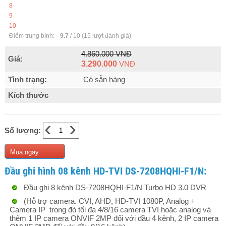
8
9
10
Điểm trung bình:
9.7
/
10
(
15
lượt đánh giá)
4.860.000 VNĐ
Giá:
3.290.000
VNĐ
Tình trạng:
Có sẵn hàng
Kích thước
‹
›
Số lượng:
Mua ngay
Đầu ghi hình 08 kênh HD-TVI DS-7208HQHI-F1/N​:
Đầu ghi 8 kênh DS-7208HQHI-F1/N​ Turbo HD 3.0 DVR
(Hỗ trợ camera. CVI, AHD, HD-TVI 1080P, Analog +
Camera IP trong đó tối đa 4/8/16 camera TVI hoặc analog và
thêm 1 IP camera ONVIF 2MP đối với đầu 4 kênh, 2 IP camera