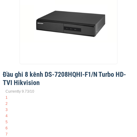
Đầu ghi 8 kênh DS-7208HQHI-F1/N​ Turbo HD-
TVI Hikvision
Currently 9.73/10
1
2
3
4
5
6
7