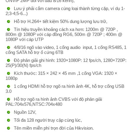
ONVIF 2MP đối với đầu 8/16 kênh),
Lưu ý phải cắm camera cùng loại thành từng cặp, ví dụ 1-
2;3-4;5-6...)
Hỗ trợ H.264+ tiết kiệm 50% dung lượng lưu trữ,
Tín hiệu truyền khoảng cách xa hơn: 1200m @ 720P ,
800m @ 1080P với cáp đồng RG6, 500m @ 720P ; 400m @
1080P với cáp UTP
4/8/16 ngõ vào video, 1 cổng audio input, 1 cổng RS485, 1
cổng SATA hỗ trợ ổ cứng 6TB
Độ phân giải ghi hình: 1920×1080P: 12 fps/ch, 1280×720P:
25(P)/30(N) fps/ch
Kích thước: 315 × 242 × 45 mm ,1 cổng VGA: 1920 ×
1080p
1 cổng HDMI hỗ trợ ngõ ra hình ảnh 4K, hỗ trợ cổng USB
3.0
Hỗ trợ ngõ ra hình ảnh CVBS với độ phân giải
PAL:704x576,NTSC:704x480
Nguồn 12V,
Tối đa 128 người truy cập cùng lúc,
Tên miền miễn phí trọn đời của Hikvision.