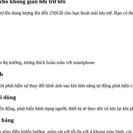
cho không gian lưu trữ lớn
n dung lượng lên đến 256GB cho bạn thoải mái lưu trữ. Bạn có thể 
 thị trường, tương thích hoàn toàn với smartphone
nh
khi phát hiện sự thay đổi hình ảnh sau khi tính năng tự động phát hiện
ời dùng
 động, phát hiện hình dạng người, thiết bị sẽ theo dõi và lưu lại khi 
h bảng
gồm điều khiển hướng, giám sát với tối đa với 4 khung màn hình, cài