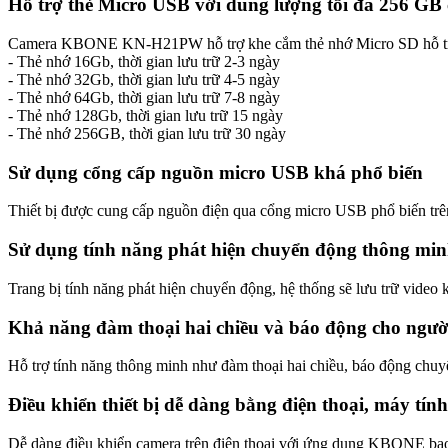
Hỗ trợ thẻ Micro USB với dung lượng tối đa 256 GB 
Camera KBONE KN-H21PW hỗ trợ khe cắm thẻ nhớ Micro SD hỗ trợ lê
- Thẻ nhớ 16Gb, thời gian lưu trữ 2-3 ngày
- Thẻ nhớ 32Gb, thời gian lưu trữ 4-5 ngày
- Thẻ nhớ 64Gb, thời gian lưu trữ 7-8 ngày
- Thẻ nhớ 128Gb, thời gian lưu trữ 15 ngày
- Thẻ nhớ 256GB, thời gian lưu trữ 30 ngày
Sử dụng cổng cấp nguồn micro USB khá phổ biến
Thiết bị được cung cấp nguồn điện qua cổng micro USB phổ biến trên
Sử dụng tính năng phát hiện chuyển động thông mi
Trang bị tính năng phát hiện chuyển động, hệ thống sẽ lưu trữ video 
Khả năng đàm thoại hai chiều và báo động cho ngư
Hỗ trợ tính năng thông minh như đàm thoại hai chiều, báo động chuyển
Điều khiển thiết bị dễ dàng bằng điện thoại, máy tín
Dễ dàng điều khiển camera trên điện thoại với ứng dụng KBONE bao 