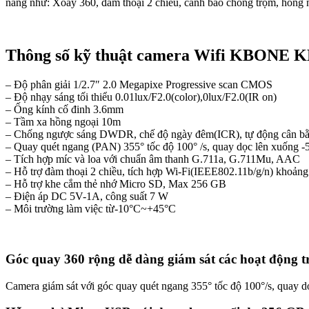
năng như: Xoay 360, đàm thoại 2 chiều, cảnh báo chống trộm, hồng 
Thông số kỹ thuật camera Wifi KBONE
– Độ phân giải 1/2.7″ 2.0 Megapixe Progressive scan CMOS
– Độ nhạy sáng tối thiểu 0.01lux/F2.0(color),0lux/F2.0(IR on)
– Ống kính cố đinh 3.6mm
– Tầm xa hồng ngoại 10m
– Chống ngược sáng DWDR, chế độ ngày đêm(ICR), tự động cân 
– Quay quét ngang (PAN) 355° tốc độ 100° /s, quay dọc lên xuống -5
– Tích hợp míc và loa với chuẩn âm thanh G.711a, G.711Mu, AAC
– Hỗ trợ đàm thoại 2 chiều, tích hợp Wi-Fi(IEEE802.11b/g/n) khoản
– Hỗ trợ khe cắm thẻ nhớ Micro SD, Max 256 GB
– Điện áp DC 5V-1A, công suất 7 W
– Môi trường làm việc từ-10°C~+45°C
Góc quay 360 rộng dễ dàng giám sát các hoạt động 
Camera giám sát với góc quay quét ngang 355° tốc độ 100°/s, quay 