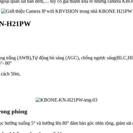
ngoại quan sát ban đêm,… tuy có giá thành khá rẻ nhưng camera KBOn
 KN-H21PW
bằng trắng (AWB),Tự động bù sáng (AGC), chống ngược sáng(BLC,
°- 80°
g cách 50m,
trong phòng
dọc hướng xuống 5° và hướng lên 80° đảm bảo góc nhìn rộng, giám sát 