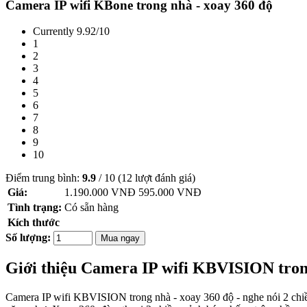
Camera IP wifi KBone trong nhà - xoay 360 độ
Currently 9.92/10
1
2
3
4
5
6
7
8
9
10
Điểm trung bình:
9.9
/
10
(
12
lượt đánh giá)
Giá:
1.190.000 VNĐ
595.000
VNĐ
Tình trạng:
Có sẵn hàng
Kích thước
Số lượng:
Mua ngay
Giới thiệu Camera IP wifi KBVISION t
Camera IP wifi KBVISION trong nhà - xoay 360 độ - nghe nói 2 chi