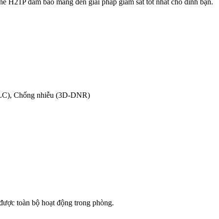
e H21P đảm bảo mang đến giải pháp giám sát tốt nhất cho đình bạn.
HLC), Chống nhiễu (3D-DNR)
được toàn bộ hoạt động trong phòng.