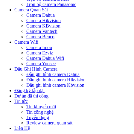
Trọn bộ camera Panasonic
Camera Quan Sát
Camera Dahua
Camera Hikvision
Camera KBvision
Camera Vantech
Camera Benco
Camera Wifi
Camera Imou
Camera Ezviz
Camera Dahua Wifi
Camera Yoosee
Đầu Ghi Hình Camera
Đầu ghi hình camera Dahua
Đầu ghi hình camera Hikvision
Đầu ghi hình camera Kbvision
Đăng ký lắp đặt
Dự án đã thi công
Tin tức
Tin khuyến mãi
Tin công nghệ
Tuyển dụng
Review camera quan sát
Liên Hệ