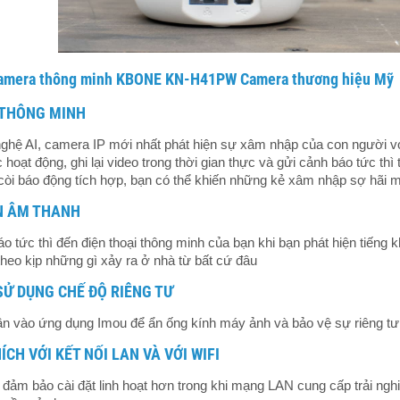
amera thông minh KBONE KN-H41PW Camera thương hiệu Mỹ
 THÔNG MINH
hệ AI, camera IP mới nhất phát hiện sự xâm nhập của con người với 
c hoạt động, ghi lại video trong thời gian thực và gửi cảnh báo tức th
còi báo động tích hợp, bạn có thể khiến những kẻ xâm nhập sợ hãi 
N ÂM THANH
o tức thì đến điện thoại thông minh của bạn khi bạn phát hiện tiếng 
theo kịp những gì xảy ra ở nhà từ bất cứ đâu
SỬ DỤNG CHẾ ĐỘ RIÊNG TƯ
n vào ứng dụng Imou để ẩn ống kính máy ảnh và bảo vệ sự riêng tư 
CH VỚI KẾT NỐI LAN VÀ VỚI WIFI
đảm bảo cài đặt linh hoạt hơn trong khi mạng LAN cung cấp trải ngh