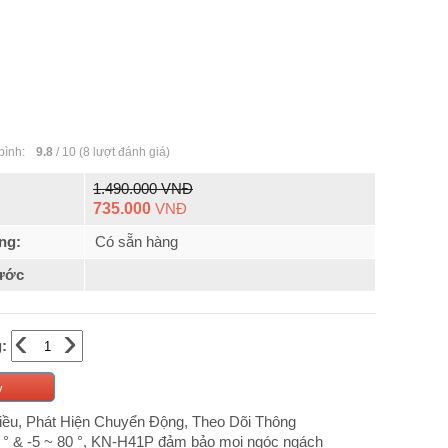
bình:
9.8
/
10
(
8
lượt đánh giá)
1.490.000 VNĐ
735.000
VNĐ
ng:
Có sẵn hàng
ước
‹
›
:
y
ều, Phát Hiện Chuyển Động, Theo Dõi Thông
5 ° & -5 ~ 80 °, KN-H41P đảm bảo mọi ngóc ngách