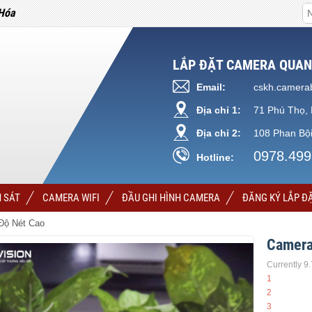
Hóa
LẮP ĐẶT CAMERA QUAN
Email:
cskh.camera
Địa chỉ 1:
71 Phú Thọ, 
Địa chỉ 2:
108 Phan Bội
0978.499
Hotline:
 SÁT
CAMERA WIFI
ĐẦU GHI HÌNH CAMERA
ĐĂNG KÝ LẮP Đ
Độ Nét Cao
Camera
Currently 9
1
2
3