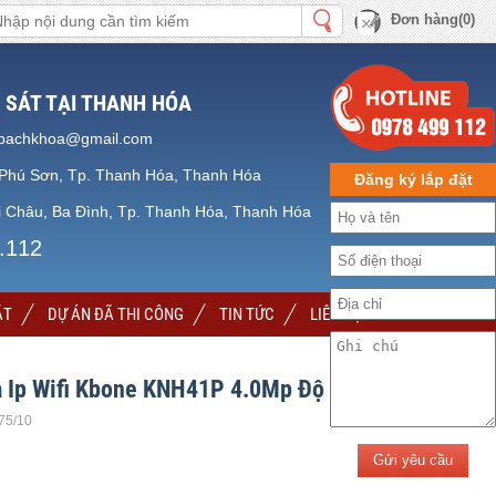
Đơn hàng(0)
 SÁT TẠI THANH HÓA
bachkhoa@gmail.com
Phú Sơn, Tp. Thanh Hóa, Thanh Hóa
Đăng ký lắp đặt
 Châu, Ba Đình, Tp. Thanh Hóa, Thanh Hóa
.112
ẶT
DỰ ÁN ĐÃ THI CÔNG
TIN TỨC
LIÊN HỆ
 Ip Wifi Kbone KNH41P 4.0Mp Độ Nét Cao
.75/10
Gửi yêu cầu