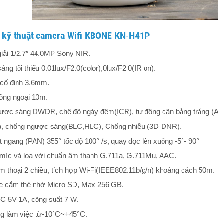
 kỹ thuật camera Wifi KBONE KN-H41P
iải 1/2.7″ 44.0MP Sony NIR.
áng tối thiểu 0.01lux/F2.0(color),0lux/F2.0(IR on).
 cố đinh 3.6mm.
ồng ngoại 10m.
ược sáng DWDR, chế độ ngày đêm(ICR), tự động cân bằng trắng (
, chống ngược sáng(BLC,HLC), Chống nhiễu (3D-DNR).
 ngang (PAN) 355° tốc độ 100° /s, quay dọc lên xuống -5°- 90°.
 míc và loa với chuẩn âm thanh G.711a, G.711Mu, AAC.
m thoại 2 chiều, tích hợp Wi-Fi(IEEE802.11b/g/n) khoảng cách 50m.
he cắm thẻ nhớ Micro SD, Max 256 GB.
DC 5V-1A, công suất 7 W.
ng làm việc từ-10°C~+45°C.