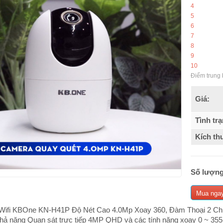
4
5
6
7
8
9
10
Điểm trung 
Giá:
Tình trạ
Kích th
Số lượng
Mua nga
Wifi KBOne KN-H41P Độ Nét Cao 4.0Mp Xoay 360, Đàm Thoại 2 Chi
khả năng Quan sát trực tiếp 4MP QHD và các tính năng xoay 0 ~ 35