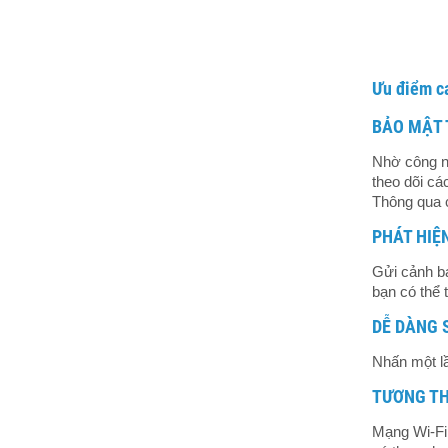
Ưu điểm c
BẢO MẬT
Nhờ công ng
theo dõi cá
Thông qua 
PHÁT HIỆ
Gửi cảnh bá
bạn có thể 
DỄ DÀNG 
Nhấn một lầ
TƯƠNG THÍ
Mạng Wi-Fi 