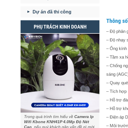
Dự án đã thi công
Thông số
PHỤ TRÁCH KINH DOANH
– Độ phân g
– Độ nhạy s
– Ống kính
– Tầm xa h
– Chống ng
sáng (AGC)
– Quay quét
– Tích hợp
– Hỗ trợ đà
– Hỗ trợ k
Trong quá trình tìm hiểu về
Camera Ip
– Điện áp 
Wifi Kbone KNH41P 4.0Mp Độ Nét
– Môi trườ
Cao
, nếu quý khách gặp vấn đề gì mời