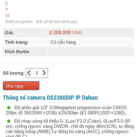
8
9
10
Điểm trung bình:
9.5
/
10
(
8
lượt đánh giá)
Giá:
2.200.000
VNĐ
Tình trạng:
Có sẵn hàng
Kích thước
‹
›
Số lượng:
Mua ngay
Thông số camera DS2300DIP​ IP Dahua:
Độ phân giải 1/3” 3.0Megapixel progressive scan CMOS
20fps @ 3M(2048 ×1536) &25/30fps @1 080P(1920 ×1080),
Độ nhạy sáng tối thiểu 0. 1Lux/ F2.0 (Color), 0Lux/F2.0 (IR
on), chống ngược sáng DWDR, chế độ ngày đêm(ICR), tự động
cân bằng trắng (AWB),Tự động bù sáng (AGC), chống ngược
chói (BLC),