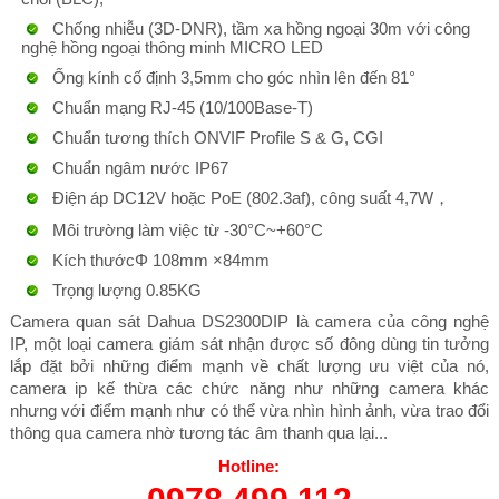
Chống nhiễu (3D-DNR), tầm xa hồng ngoại 30m với công
nghệ hồng ngoại thông minh MICRO LED
Ống kính cố định 3,5mm cho góc nhìn lên đến 81°
Chuẩn mạng RJ-45 (10/100Base-T)
Chuẩn tương thích ONVIF Profile S & G, CGI
Chuẩn ngâm nước IP67
Điện áp DC12V hoặc PoE (802.3af), công suất 4,7W，
Môi trường làm việc từ -30°C~+60°C
Kích thướcΦ 108mm ×84mm
Trọng lượng 0.85KG
Camera quan sát Dahua DS2300DIP là camera của công nghệ
IP, một loại camera giám sát nhận được số đông dùng tin tưởng
lắp đặt bởi những điểm mạnh về chất lượng ưu việt của nó,
camera ip kế thừa các chức năng như những camera khác
nhưng với điểm mạnh như có thể vừa nhìn hình ảnh, vừa trao đổi
thông qua camera nhờ tương tác âm thanh qua lại...
Hotline: