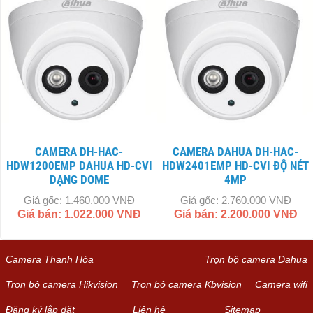
CAMERA DH-HAC-
CAMERA DAHUA DH-HAC-
HDW1200EMP DAHUA HD-CVI
HDW2401EMP HD-CVI ĐỘ NÉT
DẠNG DOME
4MP
Giá gốc: 1.460.000 VNĐ
Giá gốc: 2.760.000 VNĐ
Giá bán: 1.022.000 VNĐ
Giá bán: 2.200.000 VNĐ
Camera Thanh Hóa
Trọn bộ camera Dahua
Trọn bộ camera Hikvision
Trọn bộ camera Kbvision
Camera wifi
Đăng ký lắp đặt
Liên hệ
Sitemap