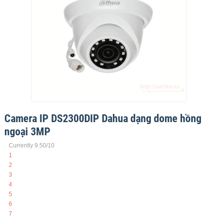
Camera IP DS2300DIP Dahua dạng dome hồng
ngoại 3MP
Currently 9.50/10
1
2
3
4
5
6
7