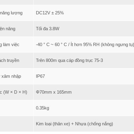
 năng lượng
DC12V ± 25%
iện năng
Tối đa 3.8W
g làm việc
-40 ° C ~ 60 ° C / Ít hơn 95% RH (không ngưng tụ
ch truyền
Trên 800m qua cáp đồng trục 75-3
ự xâm nhập
IP67
c (W × D × H)
Φ70mm x 165mm
0.35kg
Kim loại (thân xe) + Nhựa (chống nắng)