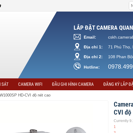
a
LẮP ĐẶT CAMERA QUAN
Email:
cskh.camera
Địa chỉ 1:
71 Phú Thọ, 
Địa chỉ 2:
108 Phan Bội
0978.499
Hotline:
 SÁT
CAMERA WIFI
ĐẦU GHI HÌNH CAMERA
ĐĂNG KÝ LẮP Đ
W1000SP​ HD-CVI độ nét cao
Camera
CVI độ 
Currently 9
1
2