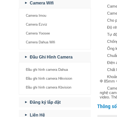
Camera Wifi
Came
Camer
Camera Imou
Cho p
Camera Ezviz
Độ nh
Camera Yoosee
Tự độ
Chống
Camera Dahua Wifi
Ống k
Chuẩ
Đầu Ghi Hình Camera
Điện 
Chất 
Đầu ghi hình camera Dahua
Khoản
Đầu ghi hình camera Hikvision
Φ 85mm ×
Đầu ghi hình camera Kbvision
Camer
nghệ came
video. Th
Đăng ký lắp đặt
Thông số
Liên Hệ