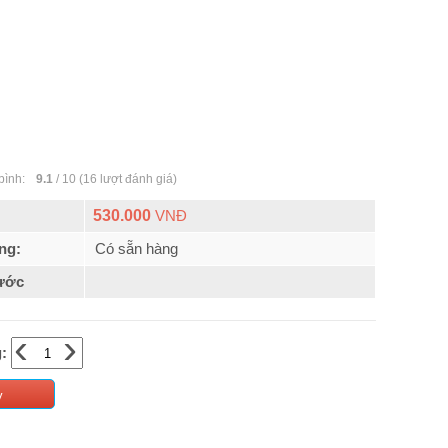
bình:
9.1
/
10
(
16
lượt đánh giá)
530.000
VNĐ
ng:
Có sẵn hàng
ước
‹
›
:
y