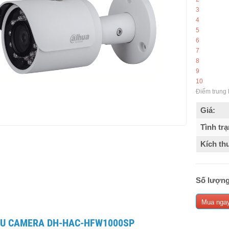
3
4
5
6
7
8
9
10
Điểm trung 
Giá:
Tình trạ
Kích th
Số lượng
Mua nga
IỆU CAMERA DH-HAC-HFW1000SP​