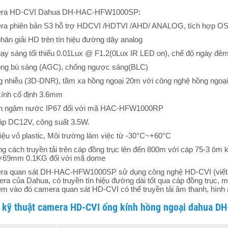
ra HD-CVI Dahua DH-HAC-HFW1000SP:
a phiên bản S3 hỗ trợ HDCVI /HDTVI /AHD/ ANALOG, tích hợp O
hân giải HD trên tín hiệu đường dây analog
ạy sáng tối thiểu 0.01Lux @ F1.2(0Lux IR LED on), chế độ ngày đê
ng bù sáng (AGC), chống ngược sáng(BLC)
 nhiễu (3D-DNR), tầm xa hồng ngoại 20m với công nghệ hồng ngoại
ính cố định 3.6mm
n ngâm nước IP67 đối với mã HAC-HFW1000RP
áp DC12V, công suất 3.5W.
liệu vỏ plastic, Môi trường làm việc từ -30°C~+60°C
g cách truyền tải trên cáp đồng trục lên đến 800m với cáp 75-3 ô
69mm 0.1KG đối với mã dome
a quan sát DH-HAC-HFW1000SP​ sử dụng công nghệ HD-CVI (viết tắt H
ra của Dahua, có truyền tín hiệu đường dài tốt qua cáp đồng trục, m
êm vào đó camera quan sát HD-CVI có thể truyền tải âm thanh, hình ả
 kỹ thuật camera HD-CVI ống kính hồng ngoại dahua