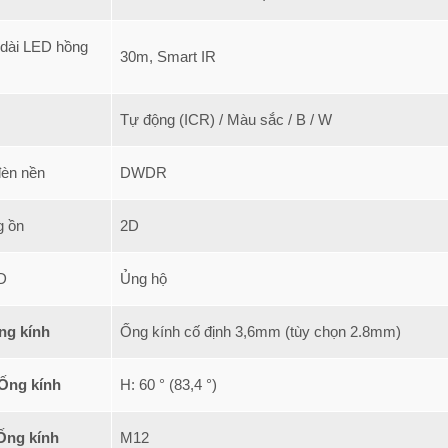
 dài LED hồng
30m, Smart IR
m
Tự động (ICR) / Màu sắc / B / W
đèn nền
DWDR
g ồn
2D
D
Ủng hộ
ng kính
Ống kính cố định 3,6mm (tùy chọn 2.8mm)
Ống kính
H: 60 ° (83,4 °)
Ống kính
M12