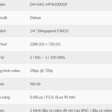
hẩm
DH-HAC-HFW1000SP​
xuất
Dahua
 ảnh
1/4 "1Megapixel CMOS
Pixel
1280 (H) × 720 (V)
 tử
1 / 50s ~ 1 / 100.000s
g hình video
25fps @ 720p
hóa
Nội bộ
u sáng
0.05Lux / F2.0, 0Lux IR trên
deo
1 kênh đầu ra video độ nét cao BNC / đầu ra vide