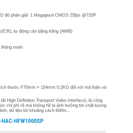
SD độ phân giải 1 Megapixel CMOS 25fps @720P
m(ICR), tự động cân bằng trắng (AWB)
 thông minh
m kích thước F70mm × 154mm 0.2KG đối với mã thân và
igh Definition Transport Video Interface), là công
ức chi phí rẻ mà không hề bị ảnh hưởng tới chất lượng
nh, dữ liệu tới khoảng cách 600m...
 DH-HAC-HFW1000SP