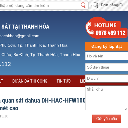
Đơn hàng(0)
 SÁT TẠI THANH HÓA
bachkhoa@gmail.com
Phú Sơn, Tp. Thanh Hóa, Thanh Hóa
Đăng ký lắp đặt
 Châu, Ba Đình, Tp. Thanh Hóa, Thanh Hóa
.112
ẶT
DỰ ÁN ĐÃ THI CÔNG
TIN TỨC
LIÊN HỆ
 quan sát dahua DH-HAC-HFW1000SP​ HD-
nét cao
.13/10
Gửi yêu cầu