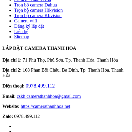
Trọn bộ camera Dahua
Trọn bộ camera Hikvision
Trọn bộ camera Kbvision
Camera wifi
Đăng ký lắp đặt
Liên hệ
Sitemap
LẮP ĐẶT CAMERA THANH HÓA
Địa chỉ 1:
71 Phú Thọ, Phú Sơn, Tp. Thanh Hóa, Thanh Hóa
Địa chỉ 2:
108 Phan Bội Châu, Ba Đình, Tp. Thanh Hóa, Thanh
Hóa
0978.499.112
Điện thoại:
Email:
cskh.camerathanhhoa@gmail.com
Website:
https://camerathanhhoa.net
Zalo:
0978.499.112