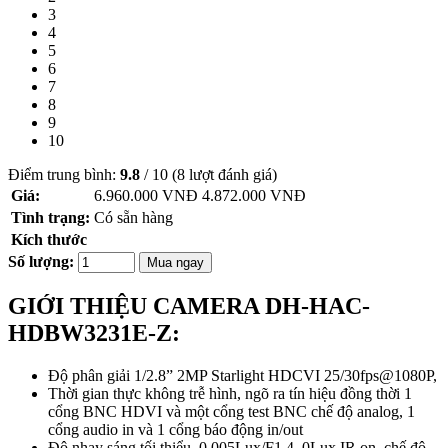
3
4
5
6
7
8
9
10
Điểm trung bình:
9.8
/
10
(
8
lượt đánh giá)
Giá:
6.960.000 VNĐ
4.872.000
VNĐ
Tình trạng:
Có sẵn hàng
Kích thước
Số lượng:
Mua ngay
GIỚI THIỆU CAMERA DH-HAC-
HDBW3231E-Z​​:
Độ phân giải 1/2.8” 2MP Starlight HDCVI 25/30fps@1080P,
Thời gian thực không trễ hình, ngõ ra tín hiệu đồng thời 1
cổng BNC HDVI và một cổng test BNC chế độ analog, 1
cổng audio in và 1 cổng báo động in/out
Độ nhạy sáng tối thiểu 0.005Lux/F1.4, 0Lux IR on, chế độ