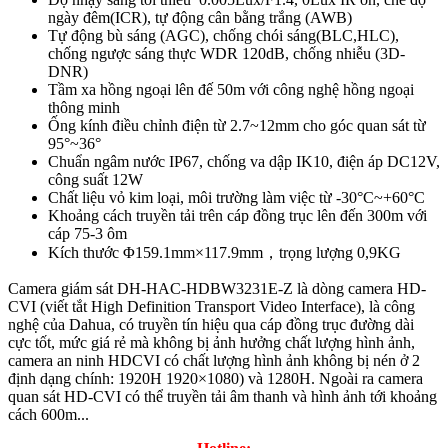
ngày đêm(ICR), tự động cân bằng trắng (AWB)
Tự động bù sáng (AGC), chống chói sáng(BLC,HLC),
chống ngược sáng thực WDR 120dB, chống nhiễu (3D-
DNR)
Tầm xa hồng ngoại lên đế 50m với công nghệ hồng ngoại
thông minh
Ống kính điều chỉnh điện từ 2.7~12mm cho góc quan sát từ
95°~36°
Chuẩn ngâm nước IP67, chống va dập IK10, điện áp DC12V,
công suất 12W
Chất liệu vỏ kim loại, môi trường làm việc từ -30°C~+60°C
Khoảng cách truyền tải trên cáp đồng trục lên đến 300m với
cáp 75-3 ôm
Kích thước Φ159.1mm×117.9mm，trọng lượng 0,9KG
Camera giám sát DH-HAC-HDBW3231E-Z​​ là dòng camera HD-
CVI (viết tắt High Definition Transport Video Interface), là công
nghệ của Dahua, có truyền tín hiệu qua cáp đồng trục đường dài
cực tốt, mức giá rẻ mà không bị ảnh hưởng chất lượng hình ảnh,
camera an ninh HDCVI có chất lượng hình ảnh không bị nén ở 2
định dạng chính: 1920H 1920×1080) và 1280H. Ngoài ra camera
quan sát HD-CVI có thể truyền tải âm thanh và hình ảnh tới khoảng
cách 600m...