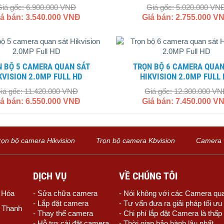
Giá gốc: 6.900.000 VNĐ
Giá gốc: 5.020.000 VN
iá bán: 3.540.000 VNĐ
Giá bán: 2.755.000 V
TRỌN BỘ 6 CAMERA QUAN SÁT
KVISION 2.0MP FULL HD
HIKVISION 2.0MP FULL
iá gốc: 11.420.000 VNĐ
Giá gốc: 12.300.000 V
iá bán: 6.550.000 VNĐ
Giá bán: 7.450.000 V
rọn bộ camera Hikvision
Trọn bộ camera Kbvision
Camera w
DỊCH VỤ
VỀ CHÚNG TÔI
h Hóa
- Sửa chữa camera
- Nói không với các Camera qua
- Lắp đặt camera
- Tư vấn đưa ra giải pháp tối ư
, Thanh
- Thay thế camera
- Chi phí lắp đặt Camera là thấp
- Hỗ trợ cài đặt camera
- Thời gian bảo hành lâu nhất