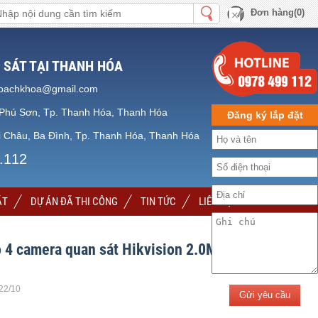
Đơn hàng(0)
 SÁT TẠI THANH HÓA
bachkhoa@gmail.com
Phú Sơn, Tp. Thanh Hóa, Thanh Hóa
Đăng ký lắp đặt
 Châu, Ba Đình, Tp. Thanh Hóa, Thanh Hóa
.112
ẶT
DỰ ÁN ĐÃ THI CÔNG
TIN TỨC
LIÊN HỆ
 4 camera quan sát Hikvision 2.0MP Full
.22/10
Gửi yêu cầu