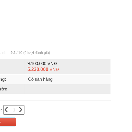
bình:
9.2
/
10
(
9
lượt đánh giá)
9.100.000 VNĐ
5.230.000
VNĐ
ng:
Có sẵn hàng
ước
‹
›
:
y