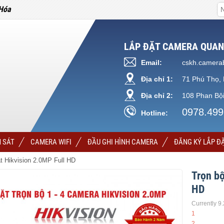
Hóa
LẮP ĐẶT CAMERA QUAN
Email:
cskh.camera
Địa chỉ 1:
71 Phú Thọ, 
Địa chỉ 2:
108 Phan Bội
0978.499
Hotline:
 SÁT
CAMERA WIFI
ĐẦU GHI HÌNH CAMERA
ĐĂNG KÝ LẮP Đ
át Hikvision 2.0MP Full HD
Trọn bộ
HD
Currently 9
1
2