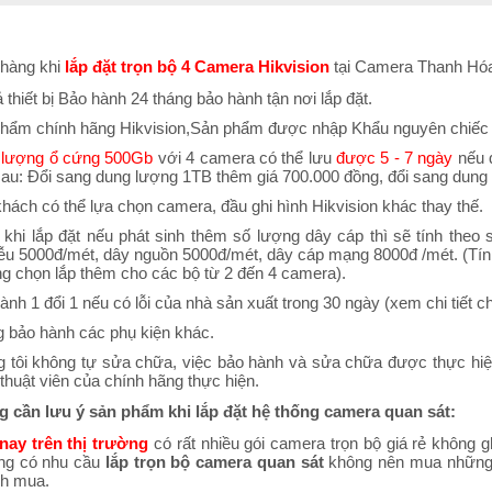
hàng khi
lắp đặt trọn bộ 4 Camera Hikvision
tại Camera Thanh Hóa 
ả thiết bị Bảo hành 24 tháng bảo hành tận nơi lắp đặt.
hẩm chính hãng Hikvision,Sản phẩm được nhập Khẩu nguyên chiếc
g
lượng ổ cứng 500Gb
với 4 camera có thể lưu
được 5 - 7 ngày
nếu q
sau: Đổi sang dung lượng 1TB thêm giá 700.000 đồng, đổi sang dung
hách có thể lựa chọn camera, đầu ghi hình Hikvision khác thay thế.
 khi lắp đặt nếu phát sinh thêm số lượng dây cáp thì sẽ tính the
ễu 5000đ/mét, dây nguồn 5000đ/mét, dây cáp mạng 8000đ /mét. (Tính
g chọn lắp thêm cho các bộ từ 2 đến 4 camera).
ành 1 đổi 1 nếu có lỗi của nhà sản xuất trong 30 ngày (xem chi tiết
 bảo hành các phụ kiện khác.
 tôi không tự sửa chữa, việc bảo hành và sửa chữa được thực hiện
thuật viên của chính hãng thực hiện.
 cần lưu ý sản phẩm khi lắp đặt hệ thống camera quan sát:
nay trên thị trường
có rất nhiều gói camera trọn bộ giá rẻ không 
ng có nhu cầu
lắp trọn bộ camera quan sát
không nên mua những 
h mua.