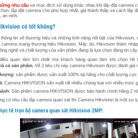
hững nhu cầu
và mục đích sử dụng khác nhau khi lắp đặt camera củ
chọn, lắp đặt camera cho phù hợp nhất, giá thành thấp và cách lắp đ
, an ninh.
ikvision có tốt không?
hông tin về thương hiệu và những tính năng nổi bật của Hikvision, 
á camera mang thương hiệu Hikvision. Mặc dù, Hikvision thâm nhập 
ông nghệ và chất lượng của sản phẩm đang là lựa chọn đáng tin cậy
, điều quan tâm lớn nhất mà khách hàng quan tâm khi chọn hệ
iá cả sản phẩm.
Về 2 tiêu chí này camera Hikvision được đánh giá
 lượng
: sản phẩm được sản xuất 100% tại hãng cho chất lượng cực 
ả
: Camera HIKVISION sản xuất rất nhiều chủng loại với nhiều mức gi
hành
: Sản phẩm camera HIKVISION được bảo hành chính hãng 2 năm
g có nhu cầu lắp camera quan sát thì Camera Hikvision là một sự l
hực tế trọn bộ camera quan sát Hikvision 2MP: