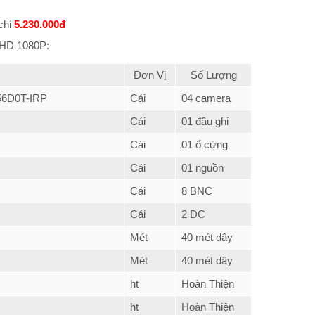
chỉ
5.230.000
đ
l HD 1080P:
Đơn Vị
Số Lượng
56D0T-IRP
Cái
04 camera
Cái
01 đầu ghi
Cái
01 ổ cứng
Cái
01 nguồn
Cái
8 BNC
Cái
2 DC
Mét
40 mét dây
Mét
40 mét dây
ht
Hoàn Thiện
ht
Hoàn Thiện