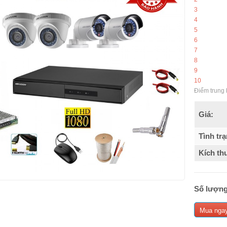
3
4
5
6
7
8
9
10
Điểm trung 
Giá:
Tình trạ
Kích th
Số lượng
Mua nga