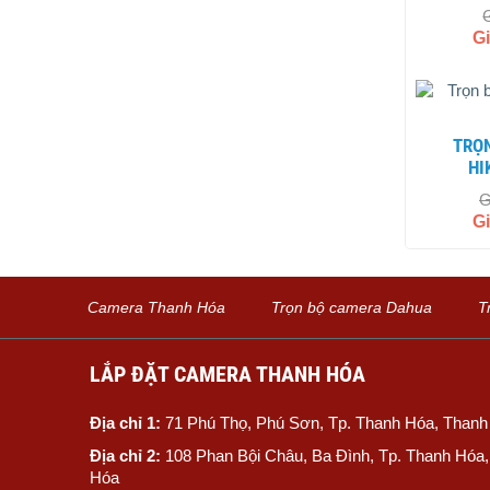
G
TRỌN BỘ 5 CAMERA QUAN SÁT
HI
G
G
Camera Thanh Hóa
Trọn bộ camera Dahua
T
LẮP ĐẶT CAMERA THANH HÓA
Địa chỉ 1:
71 Phú Thọ, Phú Sơn, Tp. Thanh Hóa, Than
Địa chỉ 2:
108 Phan Bội Châu, Ba Đình, Tp. Thanh Hóa
Hóa