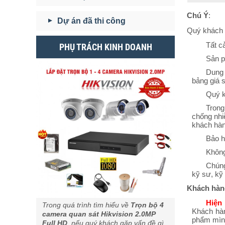
Chú Ý
:
Dự án đã thi công
Quý khách 
Tất c
PHỤ TRÁCH KINH DOANH
Sản p
Dun
bảng giá 
Quý k
Trong
chống nhi
khách hàn
Bảo h
Không
Chúng
kỹ sư, kỹ 
Khách hàng
Hiện 
Trong quá trình tìm hiểu về
Trọn bộ 4
Khách hà
camera quan sát Hikvision 2.0MP
phẩm mìn
Full HD
, nếu quý khách gặp vấn đề gì