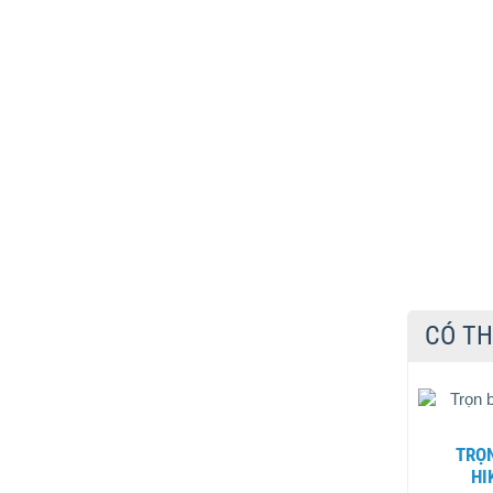
CÓ TH
TRỌN BỘ 2 CAMERA QUAN SÁT
HI