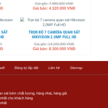
Đ
Giá gốc: 7.980.000 VNĐ
NĐ
Giá bán: 4.320.000 VNĐ
TRỌN BỘ 7 CAMERA QUAN SÁT
 HD
HIKVISION 2.0MP FULL HD
NĐ
Giá gốc: 14.100.000 VNĐ
NĐ
Giá bán: 8.300.000 VNĐ
ifi
Đăng ký lắp đặt
Liên hệ
Sitemap
n sát kém chất lượng, hàng nhái, hàng giả
u nhất cho khách hàng
 nhất