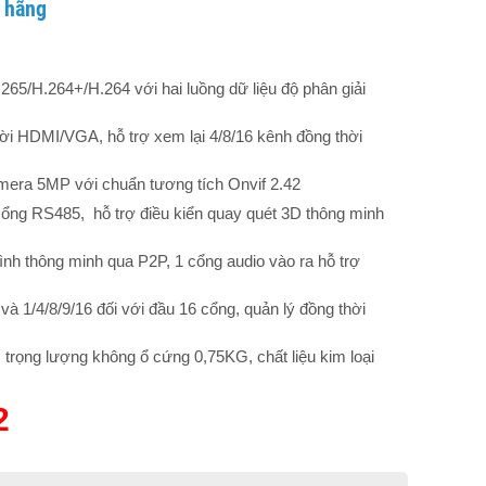
h hãng
5/H.264+/H.264 với hai luồng dữ liệu độ phân giải
thời HDMI/VGA, hỗ trợ xem lại 4/8/16 kênh đồng thời
amera 5MP với chuẩn tương tích Onvif 2.42
ổng RS485, hỗ trợ điều kiển quay quét 3D thông minh
 hình thông minh qua P2P, 1 cổng audio vào ra hỗ trợ
và 1/4/8/9/16 đối với đầu 16 cổng, quản lý đồng thời
rọng lượng không ổ cứng 0,75KG, chất liệu kim loại
2