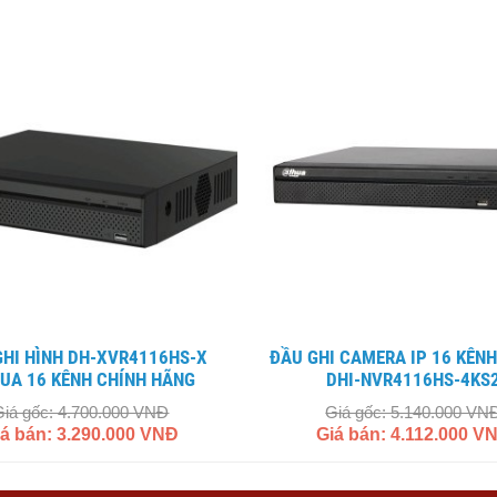
ĐẦU GHI CAMERA IP 16 KÊNH DAHUA
UA 16 KÊNH CHÍNH HÃNG
DHI-NVR4116HS-4KS
Giá gốc: 4.700.000 VNĐ
Giá gốc: 5.140.000 VN
iá bán: 3.290.000 VNĐ
Giá bán: 4.112.000 V