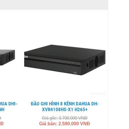
ĐẦU GHI HÌNH 8 KÊNH DAHUA DH-
NH
XVR4108HS-X1 H265+
Đ
Giá gốc: 3.700.000 VNĐ
NĐ
Giá bán: 2.590.000 VNĐ