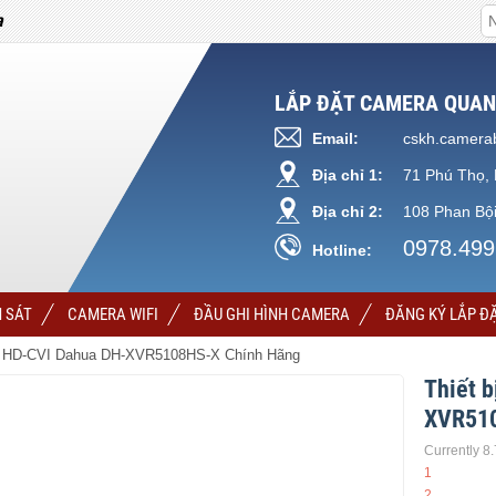
a
LẮP ĐẶT CAMERA QUAN
Email:
cskh.camera
Địa chỉ 1:
71 Phú Thọ, 
Địa chỉ 2:
108 Phan Bội
0978.499
Hotline:
 SÁT
CAMERA WIFI
ĐẦU GHI HÌNH CAMERA
ĐĂNG KÝ LẮP Đ
kênh HD-CVI Dahua DH-XVR5108HS-X Chính Hãng
Thiết b
XVR510
Currently 8
1
2