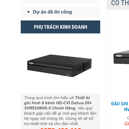
CÓ TH
Dự án đã thi công
PHỤ TRÁCH KINH DOANH
Trong quá trình tìm hiểu về
Thiết bị
ghi hình 8 kênh HD-CVI Dahua DH-
ĐẦU GHI HÌNH CAMERA IP DAHUA DHI-
XVR5108HS-X Chính Hãng
, nếu quý
N
khách gặp vấn đề gì mời quý khách liên
hệ ngay với chúng tôi, chúng tôi sẽ hỗ
G
trợ nhiệt tình và chu đáo nhất.