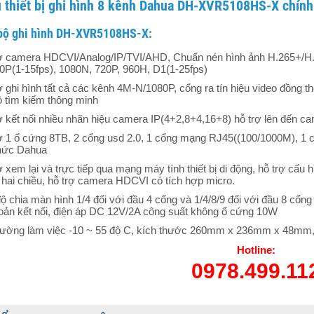
ệu thiết bị ghi hình 8 kênh Dahua DH-XVR5108HS-X chín
bộ ghi hình DH-XVR5108HS-X:
ợ camera HDCVI/Analog/IP/TVI/AHD, Chuẩn nén hình ảnh H.265+/H.26
P(1-15fps), 1080N, 720P, 960H, D1(1-25fps)
ợ ghi hình tất cả các kênh 4M-N/1080P, cổng ra tín hiệu video đồng 
ộ tìm kiếm thông minh
ợ kết nối nhiều nhãn hiệu camera IP(4+2,8+4,16+8) hỗ trợ lên đến c
ợ 1 ổ cứng 8TB, 2 cổng usd 2.0, 1 cổng mạng RJ45((100/1000M), 1 c
thức Dahua
ợ xem lại và trực tiếp qua mạng máy tính thiết bị di động, hỗ trợ cấu
 hai chiều, hỗ trợ camera HDCVI có tích hợp micro.
ộ chia màn hình 1/4 đối với đầu 4 cổng và 1/4/8/9 đối với đầu 8 cổng 
hoản kết nối, điện áp DC 12V/2A công suất không ổ cứng 10W
rường làm việc -10 ~ 55 độ C, kích thước 260mm x 236mm x 48mm, t
Hotline:
0978.499.11