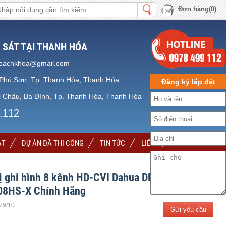
Đơn hàng(0)
 SÁT TẠI THANH HÓA
bachkhoa@gmail.com
Phú Sơn, Tp. Thanh Hóa, Thanh Hóa
Đăng ký lắp đặt
 Châu, Ba Đình, Tp. Thanh Hóa, Thanh Hóa
.112
ẶT
DỰ ÁN ĐÃ THI CÔNG
TIN TỨC
LIÊN HỆ
ị ghi hình 8 kênh HD-CVI Dahua DH-
8HS-X Chính Hãng
.79/10
Gửi yêu cầu