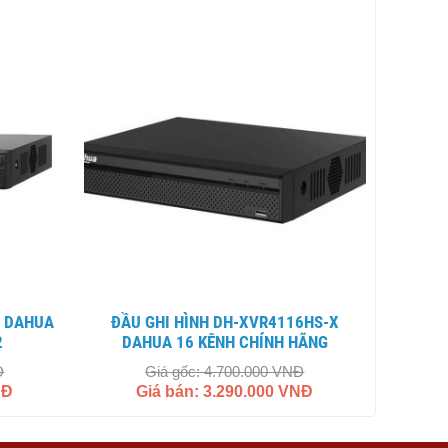
ĐẦU GHI HÌNH DH-XVR4116HS-X
2
DAHUA 16 KÊNH CHÍNH HÃNG
Đ
Giá gốc: 4.700.000 VNĐ
NĐ
Giá bán: 3.290.000 VNĐ