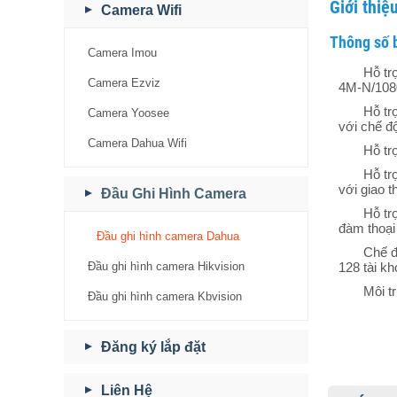
Giới thi
Camera Wifi
Thông số 
Camera Imou
Hỗ tr
Camera Ezviz
4M-N/1080
Hỗ tr
Camera Yoosee
với chế đ
Camera Dahua Wifi
Hỗ tr
Hỗ tr
với giao 
Đầu Ghi Hình Camera
Hỗ tr
đàm thoại
Đầu ghi hình camera Dahua
Chế đ
Đầu ghi hình camera Hikvision
128 tài k
Môi t
Đầu ghi hình camera Kbvision
Đăng ký lắp đặt
Liên Hệ