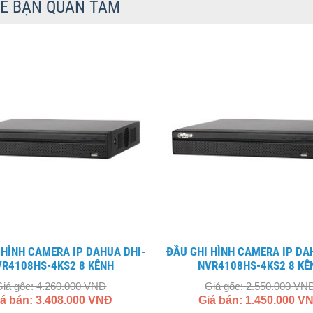
Ể BẠN QUAN TÂM
ĐẦU GHI HÌNH CAMERA IP DAHUA DHI-
VR4108HS-4KS2 8 KÊNH
NVR4108HS-4KS2 8 KÊ
Giá gốc: 4.260.000 VNĐ
Giá gốc: 2.550.000 VN
iá bán: 3.408.000 VNĐ
Giá bán: 1.450.000 V