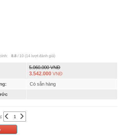
bình:
8.8
/
10
(
14
lượt đánh giá)
5.060.000 VNĐ
3.542.000
VNĐ
ng:
Có sẵn hàng
ước
‹
›
:
y