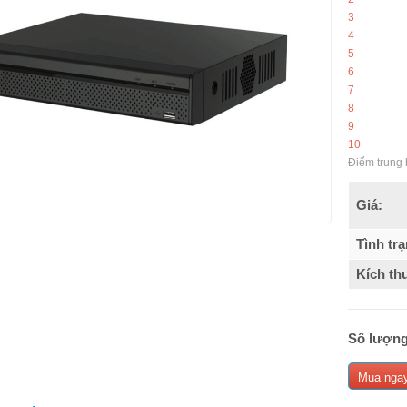
3
4
5
6
7
8
9
10
Điểm trung 
Giá:
Tình trạ
Kích th
Số lượng
Mua nga