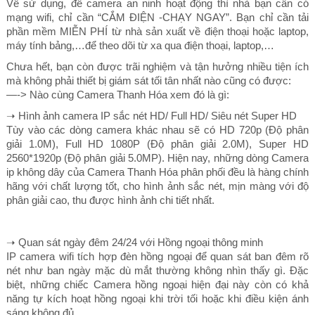
Về sử dụng, để camera an ninh hoạt động thì nhà bạn cần có
mạng wifi, chỉ cần “CẮM ĐIỆN -CHẠY NGAY”. Bạn chỉ cần tải
phần mềm MIỄN PHÍ từ nhà sản xuất về điện thoại hoặc laptop,
máy tính bảng,…để theo dõi từ xa qua điện thoại, laptop,…
Chưa hết, bạn còn được trãi nghiệm và tận hưởng nhiều tiện ích
mà không phải thiết bị giám sát tối tân nhất nào cũng có được:
—-> Nào cùng Camera Thanh Hóa xem đó là gì:
➝ Hình ảnh camera IP sắc nét HD/ Full HD/ Siêu nét Super HD
Tùy vào các dòng camera khác nhau sẽ có HD 720p (Độ phân
giải 1.0M), Full HD 1080P (Độ phân giải 2.0M), Super HD
2560*1920p (Độ phân giải 5.0MP). Hiện nay, những dòng Camera
ip không dây của Camera Thanh Hóa phân phối đều là hàng chính
hãng với chất lượng tốt, cho hình ảnh sắc nét, mịn màng với độ
phân giải cao, thu được hình ảnh chi tiết nhất.
➝ Quan sát ngày đêm 24/24 với Hồng ngoại thông minh
IP camera wifi tích hợp đèn hồng ngoại để quan sát ban đêm rõ
nét như ban ngày mặc dù mắt thường không nhìn thấy gì. Đặc
biệt, những chiếc Camera hồng ngoại hiện đại này còn có khả
năng tự kích hoạt hồng ngoại khi trời tối hoặc khi điều kiện ánh
sáng không đủ.