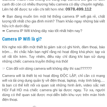
cạnh đó còn có nhiều thương hiệu camera có dây chuyên nghiệp.
0978.499.112
Liên hệ để được tư vấn chi tiết hơn nhé:
❉ Bạn đang muốn tìm một hệ thống camera IP wifi giá rẻ, chất
lượng tốt nhất cho gia đình mình? Tham khảo ngay những bài viết
hữu ích dưới đây:
➠ Camera IP Wifi không dây nào tốt nhất hiện nay?
Camera IP Wifi là gì?
Khi nghe nói đến một thiết bị giám sát có ghi hình, đàm thoại, báo
trộm… thì chắc hẳn bạn nghĩ rằng nó hoạt động khá phức tạp và
sẽ rất tốn kém. Tuy nhiên, điều này chỉ đúng khi bạn sử dụng
những chiếc camera truyền thống mà thôi!
☞ Còn đối với dòng camera wifi không dây thì sao??????
Camera wifi là thiết bị nó hoạt động ĐỘC LẬP, chỉ cần có mạng
wifi và tải ứng dụng quản lý về điện thoại, laptop, máy tính bảng,…
là bạn có thể kết nối và quan sát những hình ảnh, video sắc nét
HD/ Full HD mà chiếc camera ghi lại được ngay. Từ xa, người
dùng có thể quan sát được mọi diễn biến khu vực trên màn hình
điện thoại.