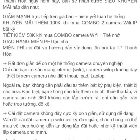
Thanh Hóa ngay hôm nay, bạn sẽ nhận được SIÊU KHUYẾN
MÃI hấp dẫn như:
GIẢM MẠNH trực tiếp trên giá bán – niêm yết toàn hệ thống
KHUYẾN MÃI THÊM 100K khi mua COMBO 2 camera Wifi IP
bất kỳ
TIẾT KIỆM 50K khi mua COMBO camera Wifi + Thẻ nhớ
GIAO HÀNG MIỂN PHÍ tận nhà
MIỄN PHÍ cài đặt và hướng dẫn sử dụng tận nơi tại TP Thanh
Hóa
➝ Rất đơn giản để có một hệ thống camera chuyên nghiệp
Chỉ cần bạn có sẵn mạng internet (wifi ), camera wifi ip không dây
– thiết bị xem camera như điện thoại, Ipad, Laptop
Ngoài ra, bạn không cần phải đầu tư thêm bất kỳ phụ kiện, thiết bị
nào nữa. Đặc biệt, bạn không cần tốn thêm chi phí thuê thợ lắp, vì
camera an ninh 360 không cần lắp rườm rà, chỉ cần gắn trần
hoặc treo tường, để kệ.
➝ Cài đặt camera không dây cực kỳ đơn giản, sử dụng dễ dàng
Vấn đề cài đặt camera ip wifi cực kỳ đơn giản, khách hàng có thể
mua về theo hướng dẫn tự động lắp đặt hoặc nhờ kỹ thuật viên
lắp camera cho mình.