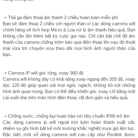
➝ Thả ga đàm thoại âm thanh 2 chiều hoàn toàn miễn phí
Bạn sẽ đàm thoại 2 chiều với người thân vì các dòng camera wifi
chính hãng sẽ tích hợp Micro & Loa xử lý âm thanh hiệu quả. Bạn
không cần tốn thêm bất kỳ cuộc gọi nào. Chỉ cần bật chế độ âm
thanh của camera chống trộm báo qua điện thoại lên sau đó thoải
mái vừa trò chuyện vừa theo dõi mọi hình ảnh người thân của
bạn.
➝ Camera IP wifi góc rộng, xoay 360 độ
Camera wifi không dây có khả năng xoay ngang đến 355 độ, xoay
dọc 120 độ giúp quan sát mọi ngóc ngách, không bỏ sót những
hình ảnh quan trọng. Bạn có thể điều khiển góc xoay chỉ bằng một
cái vuốt nhẹ trên màn hình điện thoại, rất đơn giản và hiệu quả.
➝ Chống nước, chống bụi hoàn hảo với tiêu chuẩn IP66 trở lên
Các dòng camera ip wifi ngoài trời luôn hoàn thành xuất sắc
nhiệm vụ ghi hình bất kể môi trường khắc nghiệt mưa gió liên tục.
Đặc biệt, một số dòng camera wifi cao cấp như Reolink được