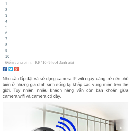
1
2
3
4
5
6
7
8
9
10
Camera IP Wifi là gì? Có nên Chọn và Sử dụng Camera Wifi?
Điểm trung bình:
9.9
/
10
(
9
lượt đánh giá)
Nhu cầu lắp đặt và sử dụng camera IP wifi ngày càng trở nên phổ
biến ở những gia đình sinh sống tại khắp các vùng miền trên thế
giới. Tuy nhiên, nhiều khách hàng vẫn còn băn khoăn giữa
camera wifi và camera có dây.