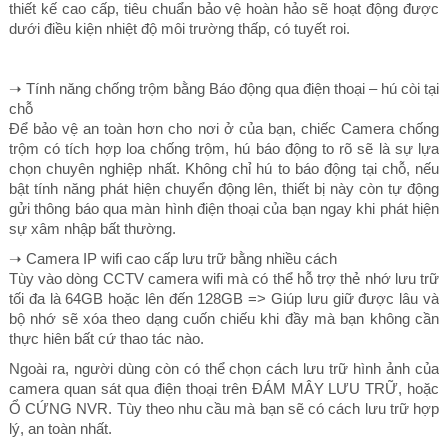
thiết kế cao cấp, tiêu chuẩn bảo vệ hoàn hảo sẽ hoạt động được
dưới điều kiện nhiệt độ môi trường thấp, có tuyết roi.
➝ Tính năng chống trộm bằng Báo động qua điện thoại – hú còi tại
chỗ
Để bảo vệ an toàn hơn cho nơi ở của bạn, chiếc Camera chống
trộm có tích hợp loa chống trộm, hú báo động to rõ sẽ là sự lựa
chọn chuyên nghiệp nhất. Không chỉ hú to báo động tại chỗ, nếu
bật tính năng phát hiện chuyển động lên, thiết bị này còn tự động
gửi thông báo qua màn hình điện thoại của bạn ngay khi phát hiện
sự xâm nhập bất thường.
➝ Camera IP wifi cao cấp lưu trữ bằng nhiều cách
Tùy vào dòng CCTV camera wifi mà có thể hỗ trợ thẻ nhớ lưu trữ
tối đa là 64GB hoặc lên đến 128GB => Giúp lưu giữ được lâu và
bộ nhớ sẽ xóa theo dạng cuốn chiếu khi đầy mà bạn không cần
thực hiên bất cứ thao tác nào.
Ngoài ra, người dùng còn có thể chọn cách lưu trữ hình ảnh của
camera quan sát qua điện thoại trên ĐÁM MÂY LƯU TRỮ, hoặc
Ổ CỨNG NVR. Tùy theo nhu cầu mà bạn sẽ có cách lưu trữ hợp
lý, an toàn nhất.